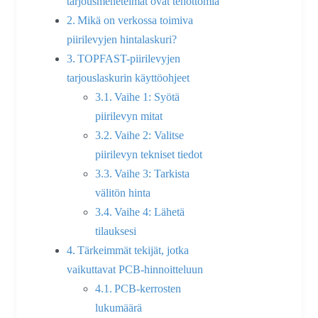
tarjousmenetelmät ovat tehottomia
Mikä on verkossa toimiva
piirilevyjen hintalaskuri?
TOPFAST-piirilevyjen
tarjouslaskurin käyttöohjeet
Vaihe 1: Syötä
piirilevyn mitat
Vaihe 2: Valitse
piirilevyn tekniset tiedot
Vaihe 3: Tarkista
välitön hinta
Vaihe 4: Lähetä
tilauksesi
Tärkeimmät tekijät, jotka
vaikuttavat PCB-hinnoitteluun
PCB-kerrosten
lukumäärä