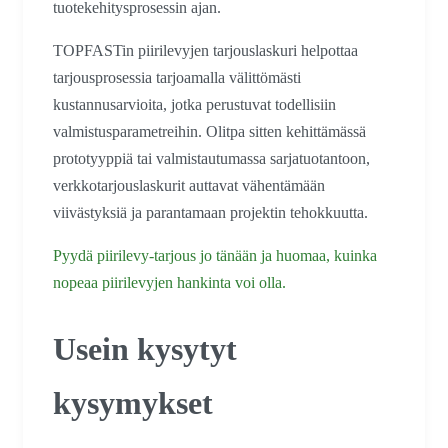
tuotekehitysprosessin ajan.
TOPFASTin piirilevyjen tarjouslaskuri helpottaa
tarjousprosessia tarjoamalla välittömästi
kustannusarvioita, jotka perustuvat todellisiin
valmistusparametreihin. Olitpa sitten kehittämässä
prototyyppiä tai valmistautumassa sarjatuotantoon,
verkkotarjouslaskurit auttavat vähentämään
viivästyksiä ja parantamaan projektin tehokkuutta.
Pyydä piirilevy-tarjous jo tänään ja huomaa, kuinka
nopeaa piirilevyjen hankinta voi olla.
Usein kysytyt
kysymykset