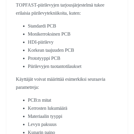
TOPFAST-piirilevyjen tarjousjärjestelmä tukee
erilaisia piirilevytekniikoita, kuten:
Standardi PCB
Monikerroksinen PCB
HDI-piirilevy
Korkean taajuuden PCB
Prototyyppi PCB
Piirilevyjen tuotantotilaukset
Käyttäjät voivat määrittää esimerkiksi seuraavia
parametreja:
PCB:n mitat
Kerrosten lukumäärä
Materiaalin tyyppi
Levyn paksuus
Kuparin paino