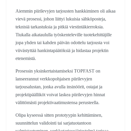
Aiemmin piirilevyjen tarjousten hankkiminen oli aikaa
vievä prosessi, johon liittyi lukuisia sähköposteja,
teknisiä tarkastuksia ja pitkiä viestintäkierroksia.
Tiukalla aikataululla työskenteleville tuotekehittäjille
jopa yhden tai kahden päivän odottelu tarjousta voi
viivästyttää hankintapäätöksiä ja hidastaa projektin
etenemistä.
Prosessin yksinkertaistamiseksi TOPFAST on
lanseerannut verkkopohjaisen piirilevyjen
tarjousalustan, jonka avulla insinöörit, ostajat ja
projektipäälliköt voivat laskea piirilevyjen hinnat
välittömästi projektivaatimustensa perusteella.
Olipa kyseessä sitten prototyypin kehittäminen,
suunnittelun validointi tai sarjatuotantoon
valmistautuminen, verkkotarjousjärjestelmä tarjoaa