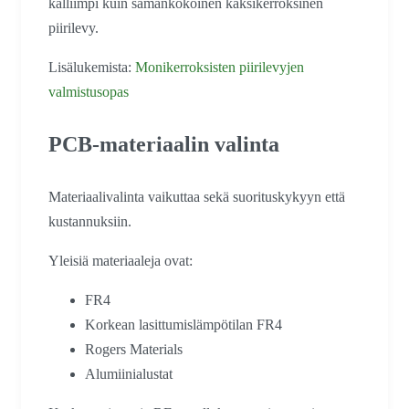
kalliimpi kuin samankokoinen kaksikerroksinen
piirilevy.
Lisälukemista:
Monikerroksisten piirilevyjen
valmistusopas
PCB-materiaalin valinta
Materiaalivalinta vaikuttaa sekä suorituskykyyn että
kustannuksiin.
Yleisiä materiaaleja ovat:
FR4
Korkean lasittumislämpötilan FR4
Rogers Materials
Alumiinialustat