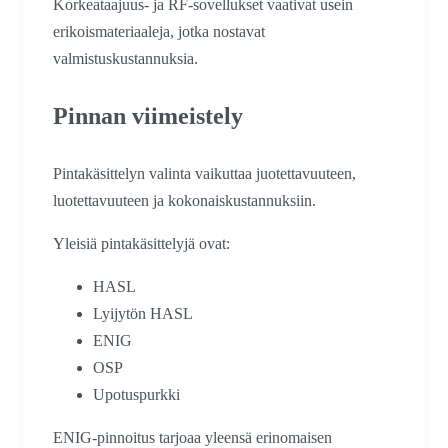
Korkeataajuus- ja RF-sovellukset vaativat usein
erikoismateriaaleja, jotka nostavat
valmistuskustannuksia.
Pinnan viimeistely
Pintakäsittelyn valinta vaikuttaa juotettavuuteen,
luotettavuuteen ja kokonaiskustannuksiin.
Yleisiä pintakäsittelyjä ovat:
HASL
Lyijytön HASL
ENIG
OSP
Upotuspurkki
ENIG-pinnoitus tarjoaa yleensä erinomaisen