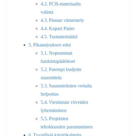
PCB-materiaalin
valinta
Pinnan viimeistely
Kupari Paino
Tuotantomäärä
Pikatarjouksen edut
Nopeammat
hankintapäätökset
Parempi budjetin
suunnittelu
Suunnitelmien vertailu
helpottuu
Viestinnän viiveiden
lyhentäminen
Projektien
tehokkuuden parantaminen
Tyypillisiä käyttökohteita