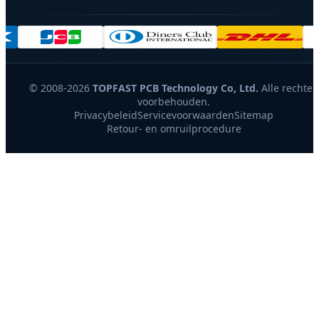
© 2008-2026
TOPFAST PCB Technology Co, Ltd.
Alle rechten
voorbehouden.
Privacybeleid
Servicevoorwaarden
Sitemap
Retour- en omruilprocedure