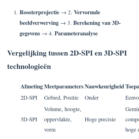
Roosterprojectie
Vervormde
→ 2.
beeldverwerving
Berekening van 3D-
→ 3.
gegevens
Parameteranalyse
→ 4.
Vergelijking tussen 2D-SPI en 3D-SPI
technologieën
Afmeting
Meetparameters
Nauwkeurigheid
Toepa
2D-SPI
Gebied, Positie
Onder
Eenvo
Volume, hoogte,
Gemin
3D-SPI
oppervlakte,
Hoge precisie
compo
vorm
hoge 