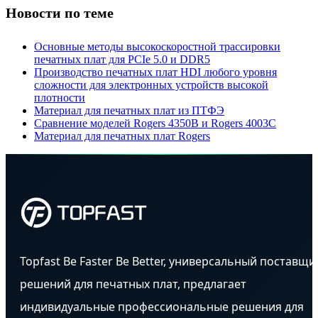
Новости по теме
Основные методы высокоскоростной трассировки
печатных плат для PCIe 5.0 и DDR5
Производство печатных плат HDI любого уровня
сложности для электронных устройств высокой
плотности
Материал для печатных плат из ПТФЭ
Сравнение моделей Rogers 4350B и Rogers 4003C
Материал для печатных плат Rogers
Topfast Be Faster Be Better, универсальный поставщи
решений для печатных плат, предлагает
индивидуальные профессиональные решения для