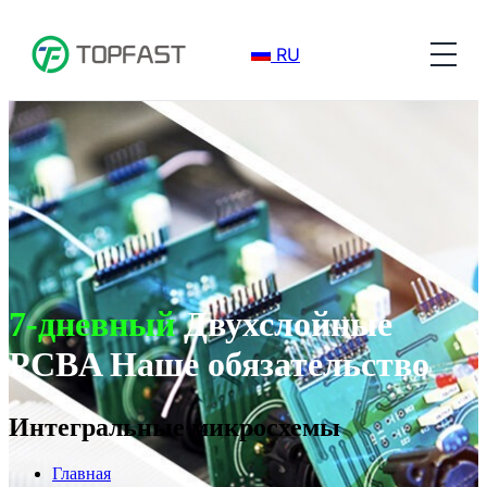
RU
7-дневный
Двухслойные
PCBA Наше обязательство
Интегральные микросхемы
Главная