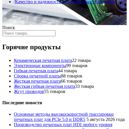
Качество и надежность печатных плат: объяснение
Поиск
Горячие продукты
Керамическая печатная плата
2
2 товара
Электронные компоненты
9
9 товаров
Гибкая печатная плата
4
4 товара
Сборка печатной платы
8
8 товаров
Жесткая печатная плата
6
6 товаров
Жесткая гибкая печатная плата
3
3 товара
Жгут проводов
5
5 товаров
Последние новости
Основные методы высокоскоростной трассировки
печатных плат для PCIe 5.0 и DDR5
5 августа 2026 года
Производство печатных плат HDI любого уровня