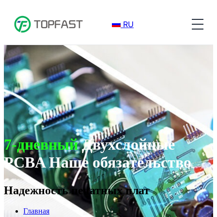
RU
7-дневный
Двухслойные
PCBA Наше обязательство
Надежность печатных плат
Главная