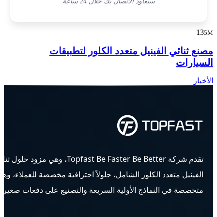
سنعاود الاتصال بك خلال 24 ساعة
13
5M
مصنع ثنائي الفينيل متعدد الكلور لتطبيقات
السيارات
الأخبار
تقدم شركة Topfast Be Faster Be Better، وهي مزود حلول ث
الفينيل متعدد الكلور الشامل، حلولاً احترافية مخصصة للعملاء، وه
متخصصة في النماذج الأولية السريعة والتصنيع على دفعات صغيرة.