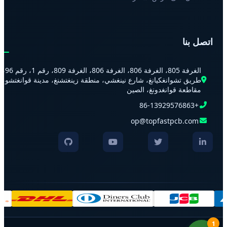
اتصل بنا
الغرفة 805، الغرفة 806، الغرفة 806، الغرفة 809، رقم 1، رقم 96،
طريق تشوانغكيانغ، شارع نينغشي، منطقة زينغتشنغ، مدينة قوانغتشو،
مقاطعة قوانغدونغ، الصين
+86-13929576863
op@topfastpcb.com
1