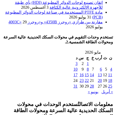
إتقان تصنيع لوحات الدوائر المطبوعة (HDI) بأي طبقة
للأجهزة الإلكترونية عالية الكثافة
3 أغسطس 2026
مادة PTFE المستخدمة في صناعة لوحات الدوائر المطبوعة
(PCB)
31 يوليو 2026
مقارنة بين طرازي «روجرز 4350B» و«روجرز 4003C»
29
يوليو 2026
تستخدم وحدات التقويم في محولات السكك الحديدية عالية السرعة
ومحولات الطاقة الشمسية.2.
مايو 2026
ن
ث
أرب
خ
ج
س
د
3
2
1
10
9
8
7
6
5
4
17
16
15
14
13
12
11
24
23
22
21
20
19
18
31
30
29
28
27
26
25
« أبريل
يونيو »
معلومات الاتصالتُستخدم الوحدات في محولات
السكك الحديدية عالية السرعة ومحولات الطاقة