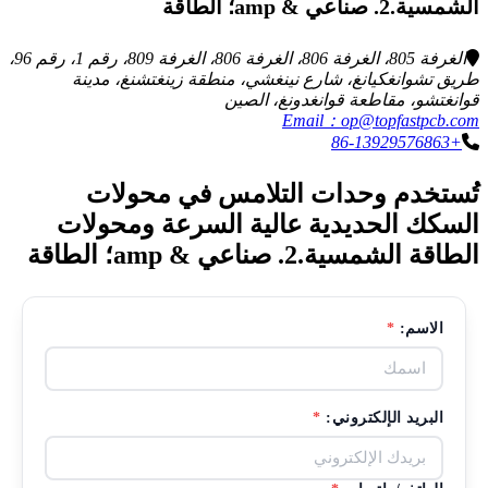
الشمسية.2. صناعي & amp؛ الطاقة
الغرفة 805، الغرفة 806، الغرفة 806، الغرفة 809، رقم 1، رقم 96،
طريق تشوانغكيانغ، شارع نينغشي، منطقة زينغتشنغ، مدينة
قوانغتشو، مقاطعة قوانغدونغ، الصين
Email：op@topfastpcb.com
+86-13929576863
تُستخدم وحدات التلامس في محولات
السكك الحديدية عالية السرعة ومحولات
الطاقة الشمسية.2. صناعي & amp؛ الطاقة
الاسم:
*
البريد الإلكتروني:
*