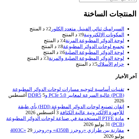
المنتجات الساخنة
السيراميك ثنائي الفينيل متعدد الكلور
2
٪ د المنتج
المكونات الإلكترونية
9
٪ د المنتج
لوحة الدوائر المطبوعة المرنة
4
٪ د المنتج
تجميع لوحات الدوائر المطبوعة
8
٪ د المنتج
لوحة الدوائر المطبوعة الصلبة
6
٪ د المنتج
لوحة الدوائر المطبوعة الصلبة والمرنة
3
٪ د المنتج
حزام الأسلاك
5
٪ د المنتج
آخر الأخبار
تقنيات أساسية لتوجيه مسارات لوحات الدوائر المطبوعة
(PCB) عالية السرعة لمعايير PCIe 5.0 وDDR5
5 أغسطس
2026
إتقان تصنيع لوحات الدوائر المطبوعة (HDI) بأي طبقة
للأجهزة الإلكترونية عالية الكثافة
3 أغسطس 2026
مادة PTFE المستخدمة في صناعة لوحات الدوائر المطبوعة
(PCB)
31 يوليو 2026
مقارنة بين طرازي «روجرز 4350B» و«روجرز 4003C»
29
يوليو 2026