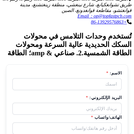
طريق تشوانغكيانغ، شارع نينغشي، منطقة زينغتشنغ، مدينة
قوانغتشو، مقاطعة قوانغدونغ، الصين
Email：op@topfastpcb.com
+86-13929576863
تُستخدم وحدات التلامس في محولات
السكك الحديدية عالية السرعة ومحولات
الطاقة الشمسية.2. صناعي & amp؛ الطاقة
الاسم:
*
البريد الإلكتروني:
*
الهاتف/واتساب
*