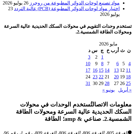
مواد تصنيع لوحات الدوائر المطبوعة من روجرز
26 يوليو 2026
اختيار مواد لوحات الدوائر المطبوعة (PCB) عالية التردد
23
يوليو 2026
تستخدم وحدات التقويم في محولات السكك الحديدية عالية السرعة
ومحولات الطاقة الشمسية.2.
مايو 2026
ن
ث
أرب
خ
ج
س
د
3
2
1
10
9
8
7
6
5
4
17
16
15
14
13
12
11
24
23
22
21
20
19
18
31
30
29
28
27
26
25
« أبريل
يونيو »
معلومات الاتصالتُستخدم الوحدات في محولات
السكك الحديدية عالية السرعة ومحولات الطاقة
الشمسية.2. صناعي & amp؛ الطاقة
الغرفة 805، الغرفة 806، الغرفة 806، الغرفة 809، رقم 1، رقم 96،