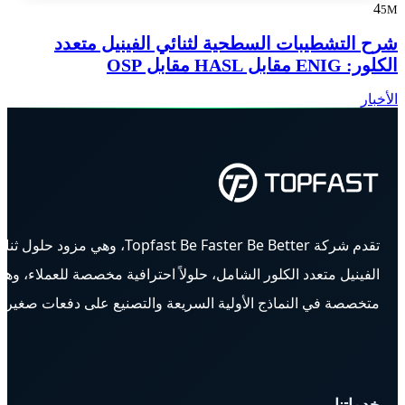
4
5M
شرح التشطيبات السطحية لثنائي الفينيل متعدد
الكلور: ENIG مقابل HASL مقابل OSP
الأخبار
تقدم شركة Topfast Be Faster Be Better، وهي مزود حلول ث
الفينيل متعدد الكلور الشامل، حلولاً احترافية مخصصة للعملاء، وه
متخصصة في النماذج الأولية السريعة والتصنيع على دفعات صغيرة.
خدماتنا