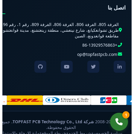
اتصل بنا
الغرفة 805، الغرفة 806، الغرفة 806، الغرفة 809، رقم 1، رقم 96،
طريق تشوانغكيانغ، شارع نينغشي، منطقة زينغتشنغ، مدينة قوانغتشو،
مقاطعة قوانغدونغ، الصين
+86-13929576863
op@topfastpcb.com
1
© 2008-2026
شركة TOPFAST PCB Technology Co., Ltd.
جميع
الحقوق محفوظة.
سياسة الخصوصية
شروط الخدمة
خريطة الموقع
عملية الإرجاع والاستبدال