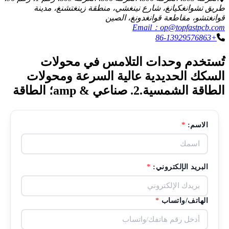
طريق تشوانغكيانغ، شارع نينغشي، منطقة زينغتشنغ، مدينة
قوانغتشو، مقاطعة قوانغدونغ، الصين
Email：op@topfastpcb.com
+86-13929576863
تُستخدم وحدات التلامس في محولات
السكك الحديدية عالية السرعة ومحولات
الطاقة الشمسية.2. صناعي & amp؛ الطاقة
الاسم:
*
البريد الإلكتروني:
*
الهاتف/واتساب
*