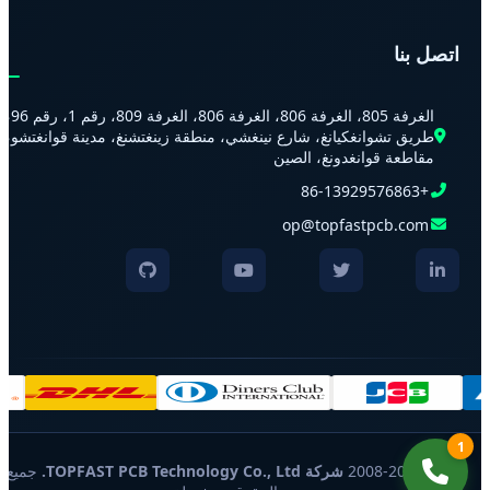
اتصل بنا
الغرفة 805، الغرفة 806، الغرفة 806، الغرفة 809، رقم 1، رقم 96،
طريق تشوانغكيانغ، شارع نينغشي، منطقة زينغتشنغ، مدينة قوانغتشو،
مقاطعة قوانغدونغ، الصين
+86-13929576863
op@topfastpcb.com
1
© 2008-2026
شركة TOPFAST PCB Technology Co., Ltd.
جميع