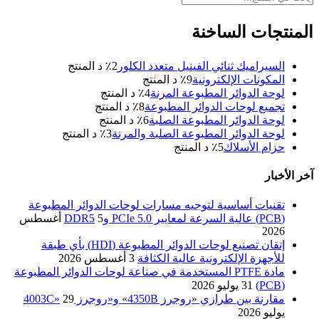
المنتجات الساخنة
السيراميك ثنائي الفينيل متعدد الكلور
2
٪ د المنتج
المكونات الإلكترونية
9
٪ د المنتج
لوحة الدوائر المطبوعة المرنة
4
٪ د المنتج
تجميع لوحات الدوائر المطبوعة
8
٪ د المنتج
لوحة الدوائر المطبوعة الصلبة
6
٪ د المنتج
لوحة الدوائر المطبوعة الصلبة والمرنة
3
٪ د المنتج
حزام الأسلاك
5
٪ د المنتج
آخر الأخبار
تقنيات أساسية لتوجيه مسارات لوحات الدوائر المطبوعة
(PCB) عالية السرعة لمعايير PCIe 5.0 وDDR5
5 أغسطس
2026
إتقان تصنيع لوحات الدوائر المطبوعة (HDI) بأي طبقة
للأجهزة الإلكترونية عالية الكثافة
3 أغسطس 2026
مادة PTFE المستخدمة في صناعة لوحات الدوائر المطبوعة
(PCB)
31 يوليو 2026
مقارنة بين طرازي «روجرز 4350B» و«روجرز 4003C»
29
يوليو 2026