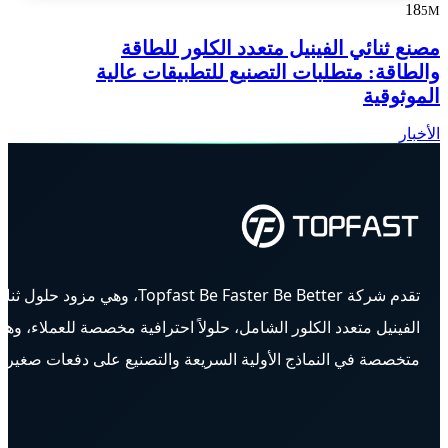
18
5M
مصنع ثنائي الفينيل متعدد الكلور للطاقة
والطاقة: متطلبات التصنيع للتطبيقات عالية
الموثوقية
الأخبار
تقدم شركة Topfast Be Faster Be Better، وهي مزود حلول ث
الفينيل متعدد الكلور الشامل، حلولاً احترافية مخصصة للعملاء، وه
متخصصة في النماذج الأولية السريعة والتصنيع على دفعات صغيرة.