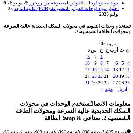
مواد تصنيع لوحات الدوائر المطبوعة من روجرز
26 يوليو 2026
اختيار مواد لوحات الدوائر المطبوعة (PCB) عالية التردد
23
يوليو 2026
تستخدم وحدات التقويم في محولات السكك الحديدية عالية السرعة
ومحولات الطاقة الشمسية.2.
مايو 2026
ن
ث
أرب
خ
ج
س
د
3
2
1
10
9
8
7
6
5
4
17
16
15
14
13
12
11
24
23
22
21
20
19
18
31
30
29
28
27
26
25
« أبريل
يونيو »
معلومات الاتصالتُستخدم الوحدات في محولات
السكك الحديدية عالية السرعة ومحولات الطاقة
الشمسية.2. صناعي & amp؛ الطاقة
الغرفة 805، الغرفة 806، الغرفة 806، الغرفة 809، رقم 1، رقم 96،