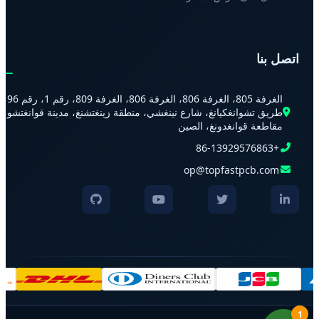
اتصل بنا
الغرفة 805، الغرفة 806، الغرفة 806، الغرفة 809، رقم 1، رقم 96،
طريق تشوانغكيانغ، شارع نينغشي، منطقة زينغتشنغ، مدينة قوانغتشو،
مقاطعة قوانغدونغ، الصين
+86-13929576863
op@topfastpcb.com
1