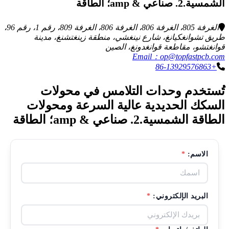
الشمسية.2. صناعي & amp؛ الطاقة
الغرفة 805، الغرفة 806، الغرفة 806، الغرفة 809، رقم 1، رقم 96،
طريق تشوانغكيانغ، شارع نينغشي، منطقة زينغتشنغ، مدينة
قوانغتشو، مقاطعة قوانغدونغ، الصين
Email：op@topfastpcb.com
+86-13929576863
تُستخدم وحدات التلامس في محولات
السكك الحديدية عالية السرعة ومحولات
الطاقة الشمسية.2. صناعي & amp؛ الطاقة
الاسم:
*
البريد الإلكتروني:
*