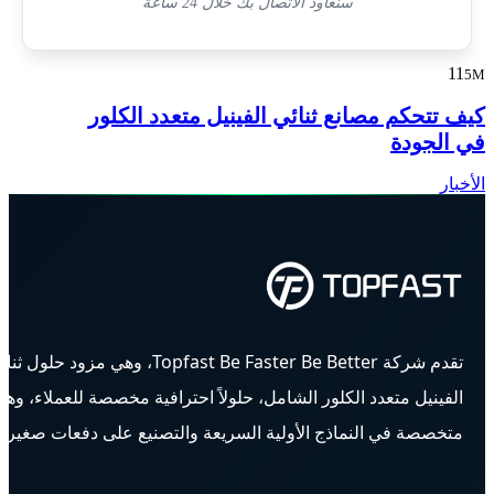
سنعاود الاتصال بك خلال 24 ساعة
11
5M
كيف تتحكم مصانع ثنائي الفينيل متعدد الكلور
في الجودة
الأخبار
تقدم شركة Topfast Be Faster Be Better، وهي مزود حلول ث
الفينيل متعدد الكلور الشامل، حلولاً احترافية مخصصة للعملاء، وه
متخصصة في النماذج الأولية السريعة والتصنيع على دفعات صغيرة.