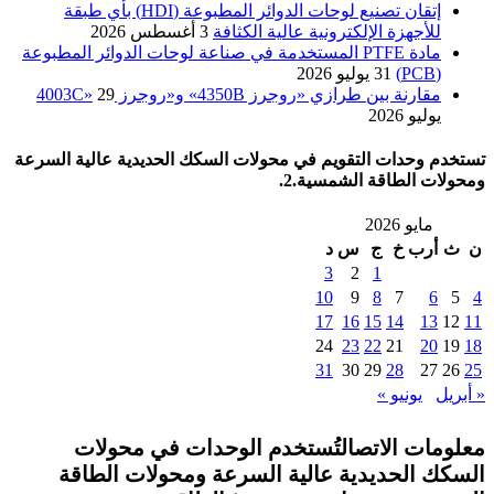
إتقان تصنيع لوحات الدوائر المطبوعة (HDI) بأي طبقة
للأجهزة الإلكترونية عالية الكثافة
3 أغسطس 2026
مادة PTFE المستخدمة في صناعة لوحات الدوائر المطبوعة
(PCB)
31 يوليو 2026
مقارنة بين طرازي «روجرز 4350B» و«روجرز 4003C»
29
يوليو 2026
تستخدم وحدات التقويم في محولات السكك الحديدية عالية السرعة
ومحولات الطاقة الشمسية.2.
مايو 2026
ن
ث
أرب
خ
ج
س
د
3
2
1
10
9
8
7
6
5
4
17
16
15
14
13
12
11
24
23
22
21
20
19
18
31
30
29
28
27
26
25
« أبريل
يونيو »
معلومات الاتصالتُستخدم الوحدات في محولات
السكك الحديدية عالية السرعة ومحولات الطاقة