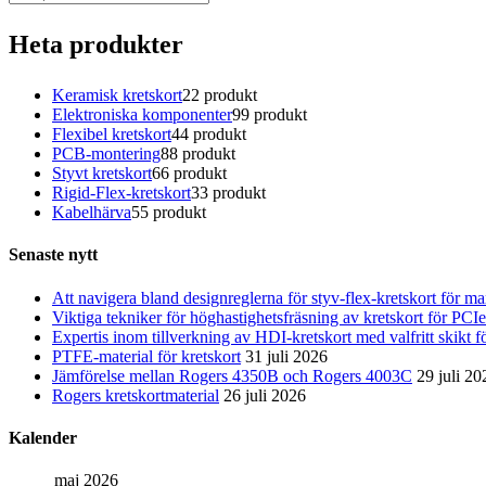
Heta produkter
Keramisk kretskort
2
2 produkt
Elektroniska komponenter
9
9 produkt
Flexibel kretskort
4
4 produkt
PCB-montering
8
8 produkt
Styvt kretskort
6
6 produkt
Rigid-Flex-kretskort
3
3 produkt
Kabelhärva
5
5 produkt
Senaste nytt
Att navigera bland designreglerna för styv-flex-kretskort för max
Viktiga tekniker för höghastighetsfräsning av kretskort för P
Expertis inom tillverkning av HDI-kretskort med valfritt skikt f
PTFE-material för kretskort
31 juli 2026
Jämförelse mellan Rogers 4350B och Rogers 4003C
29 juli 20
Rogers kretskortmaterial
26 juli 2026
Kalender
maj 2026