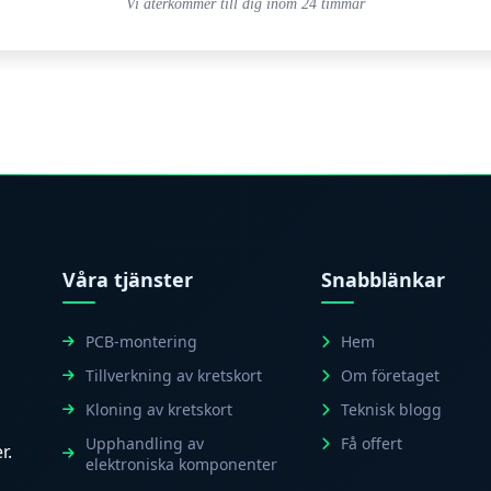
Vi återkommer till dig inom 24 timmar
Våra tjänster
Snabblänkar
PCB-montering
Hem
Tillverkning av kretskort
Om företaget
Kloning av kretskort
Teknisk blogg
Upphandling av
Få offert
r.
elektroniska komponenter