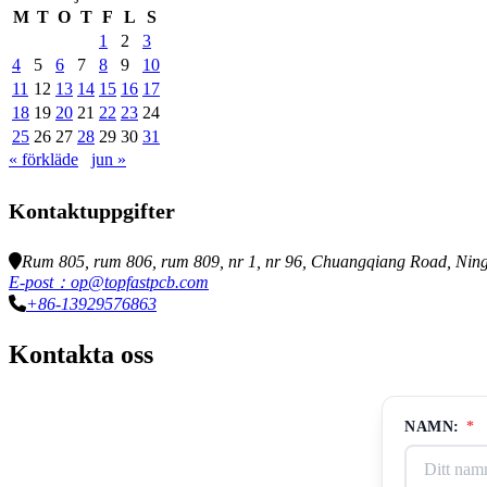
M
T
O
T
F
L
S
1
2
3
4
5
6
7
8
9
10
11
12
13
14
15
16
17
18
19
20
21
22
23
24
25
26
27
28
29
30
31
« förkläde
jun »
Kontaktuppgifter
Rum 805, rum 806, rum 809, nr 1, nr 96, Chuangqiang Road, Ningx
E-post：op@topfastpcb.com
+86-13929576863
Kontakta oss
NAMN:
*