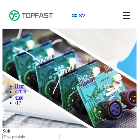
SV
Hem
2026
maj
17
Sök