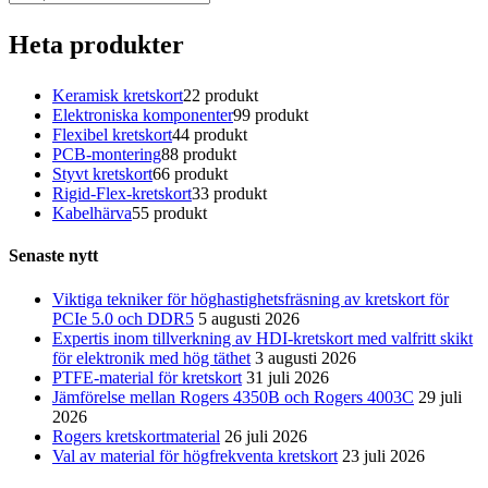
Heta produkter
Keramisk kretskort
2
2 produkt
Elektroniska komponenter
9
9 produkt
Flexibel kretskort
4
4 produkt
PCB-montering
8
8 produkt
Styvt kretskort
6
6 produkt
Rigid-Flex-kretskort
3
3 produkt
Kabelhärva
5
5 produkt
Senaste nytt
Viktiga tekniker för höghastighetsfräsning av kretskort för
PCIe 5.0 och DDR5
5 augusti 2026
Expertis inom tillverkning av HDI-kretskort med valfritt skikt
för elektronik med hög täthet
3 augusti 2026
PTFE-material för kretskort
31 juli 2026
Jämförelse mellan Rogers 4350B och Rogers 4003C
29 juli
2026
Rogers kretskortmaterial
26 juli 2026
Val av material för högfrekventa kretskort
23 juli 2026