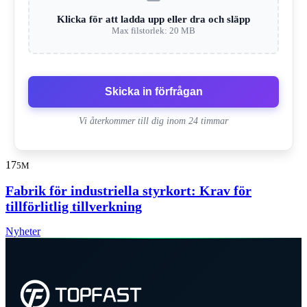
Klicka för att ladda upp eller dra och släpp
Max filstorlek: 20 MB
Skicka in förfrågan
Vi återkommer till dig inom 24 timmar
17
5M
Fabrik för industriella styrkort: Krav för
tillförlitlig tillverkning
Nyheter