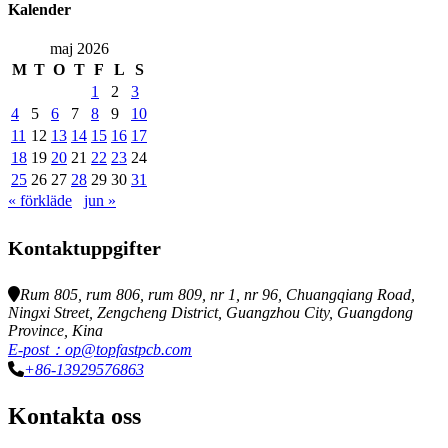
Kalender
maj 2026
M
T
O
T
F
L
S
1
2
3
4
5
6
7
8
9
10
11
12
13
14
15
16
17
18
19
20
21
22
23
24
25
26
27
28
29
30
31
« förkläde
jun »
Kontaktuppgifter
Rum 805, rum 806, rum 809, nr 1, nr 96, Chuangqiang Road,
Ningxi Street, Zengcheng District, Guangzhou City, Guangdong
Province, Kina
E-post：op@topfastpcb.com
+86-13929576863
Kontakta oss