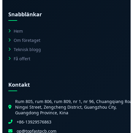
Snabblänkar
Hem
Om företaget
Teknisk blogg
Få offert
Kontakt
Rum 805, rum 806, rum 809, nr 1, nr 96, Chuangqiang Roa
Ningxi Street, Zengcheng District, Guangzhou City,
Guangdong Province, Kina
+86-13929576863
op@topfastpcb.com