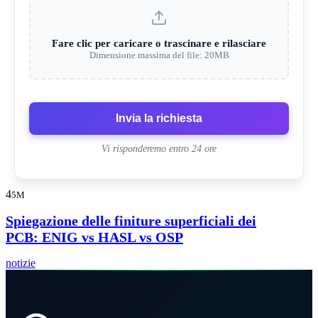
Fare clic per caricare o trascinare e rilasciare
Dimensione massima del file: 20MB
Invia la richiesta
Vi risponderemo entro 24 ore
4
5M
Spiegazione delle finiture superficiali dei
PCB: ENIG vs HASL vs OSP
notizie