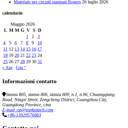
Materiale per circuiti stampati Rogers
26 luglio 2026
calendario
Maggio 2026
L
M
M
G
V
S
D
1
2
3
4
5
6
7
8
9
10
11
12
13
14
15
16
17
18
19
20
21
22
23
24
25
26
27
28
29
30
31
« Apr
Giu "
Informazioni contatto
Stanza 805, stanza 806, stanza 809, n.1, n.96, Chuangqiang
Road, Ningxi Street, Zengcheng District, Guangzhou City,
Guangdong Province, cina
E-mail :op@topfastpcb.com
+86-13929576863