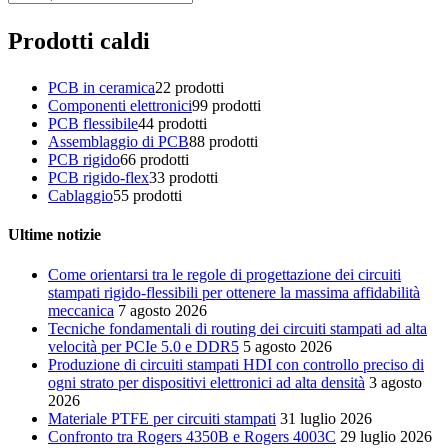
Prodotti caldi
PCB in ceramica
2
2 prodotti
Componenti elettronici
9
9 prodotti
PCB flessibile
4
4 prodotti
Assemblaggio di PCB
8
8 prodotti
PCB rigido
6
6 prodotti
PCB rigido-flex
3
3 prodotti
Cablaggio
5
5 prodotti
Ultime notizie
Come orientarsi tra le regole di progettazione dei circuiti
stampati rigido-flessibili per ottenere la massima affidabilità
meccanica
7 agosto 2026
Tecniche fondamentali di routing dei circuiti stampati ad alta
velocità per PCIe 5.0 e DDR5
5 agosto 2026
Produzione di circuiti stampati HDI con controllo preciso di
ogni strato per dispositivi elettronici ad alta densità
3 agosto
2026
Materiale PTFE per circuiti stampati
31 luglio 2026
Confronto tra Rogers 4350B e Rogers 4003C
29 luglio 2026