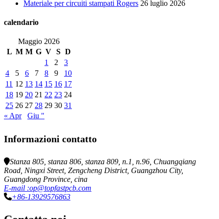
Materiale per circuiti stampati Rogers
26 luglio 2026
calendario
Maggio 2026
L
M
M
G
V
S
D
1
2
3
4
5
6
7
8
9
10
11
12
13
14
15
16
17
18
19
20
21
22
23
24
25
26
27
28
29
30
31
« Apr
Giu "
Informazioni contatto
Stanza 805, stanza 806, stanza 809, n.1, n.96, Chuangqiang
Road, Ningxi Street, Zengcheng District, Guangzhou City,
Guangdong Province, cina
E-mail :op@topfastpcb.com
+86-13929576863