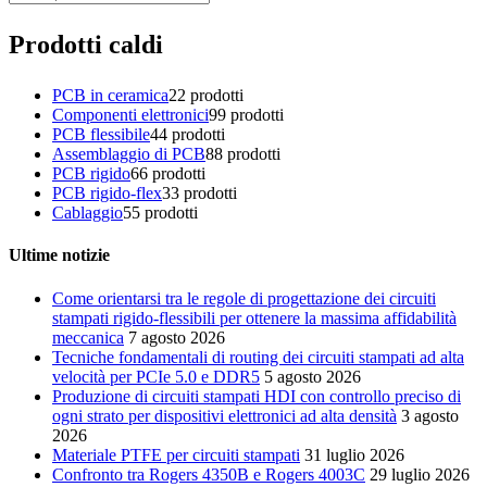
Prodotti caldi
PCB in ceramica
2
2 prodotti
Componenti elettronici
9
9 prodotti
PCB flessibile
4
4 prodotti
Assemblaggio di PCB
8
8 prodotti
PCB rigido
6
6 prodotti
PCB rigido-flex
3
3 prodotti
Cablaggio
5
5 prodotti
Ultime notizie
Come orientarsi tra le regole di progettazione dei circuiti
stampati rigido-flessibili per ottenere la massima affidabilità
meccanica
7 agosto 2026
Tecniche fondamentali di routing dei circuiti stampati ad alta
velocità per PCIe 5.0 e DDR5
5 agosto 2026
Produzione di circuiti stampati HDI con controllo preciso di
ogni strato per dispositivi elettronici ad alta densità
3 agosto
2026
Materiale PTFE per circuiti stampati
31 luglio 2026
Confronto tra Rogers 4350B e Rogers 4003C
29 luglio 2026