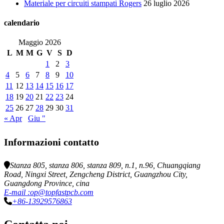
Materiale per circuiti stampati Rogers
26 luglio 2026
calendario
Maggio 2026
L
M
M
G
V
S
D
1
2
3
4
5
6
7
8
9
10
11
12
13
14
15
16
17
18
19
20
21
22
23
24
25
26
27
28
29
30
31
« Apr
Giu "
Informazioni contatto
Stanza 805, stanza 806, stanza 809, n.1, n.96, Chuangqiang
Road, Ningxi Street, Zengcheng District, Guangzhou City,
Guangdong Province, cina
E-mail :op@topfastpcb.com
+86-13929576863