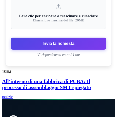
Fare clic per caricare o trascinare e rilasciare
Dimensione massima del file: 20MB
Invia la richiesta
Vi risponderemo entro 24 ore
10
5M
All'interno di una fabbrica di PCBA: Il
processo di assemblaggio SMT spiegato
notizie