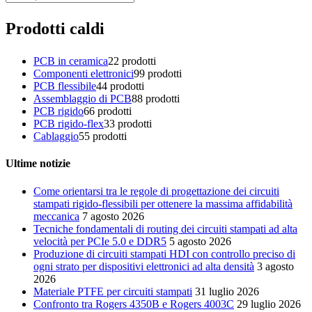
Prodotti caldi
PCB in ceramica
2
2 prodotti
Componenti elettronici
9
9 prodotti
PCB flessibile
4
4 prodotti
Assemblaggio di PCB
8
8 prodotti
PCB rigido
6
6 prodotti
PCB rigido-flex
3
3 prodotti
Cablaggio
5
5 prodotti
Ultime notizie
Come orientarsi tra le regole di progettazione dei circuiti
stampati rigido-flessibili per ottenere la massima affidabilità
meccanica
7 agosto 2026
Tecniche fondamentali di routing dei circuiti stampati ad alta
velocità per PCIe 5.0 e DDR5
5 agosto 2026
Produzione di circuiti stampati HDI con controllo preciso di
ogni strato per dispositivi elettronici ad alta densità
3 agosto
2026
Materiale PTFE per circuiti stampati
31 luglio 2026
Confronto tra Rogers 4350B e Rogers 4003C
29 luglio 2026