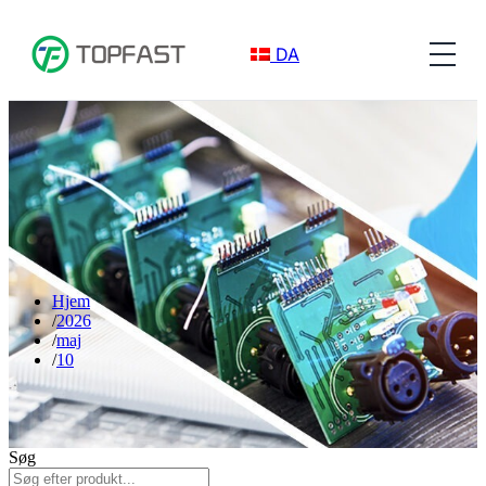
DA
Hjem
2026
maj
10
Søg