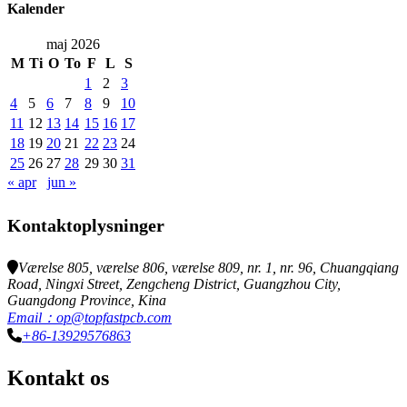
Kalender
maj 2026
M
Ti
O
To
F
L
S
1
2
3
4
5
6
7
8
9
10
11
12
13
14
15
16
17
18
19
20
21
22
23
24
25
26
27
28
29
30
31
« apr
jun »
Kontaktoplysninger
Værelse 805, værelse 806, værelse 809, nr. 1, nr. 96, Chuangqiang
Road, Ningxi Street, Zengcheng District, Guangzhou City,
Guangdong Province, Kina
Email：op@topfastpcb.com
+86-13929576863
Kontakt os