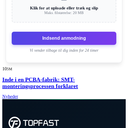
Klik for at uploade eller træk og slip
Maks. filstørrelse: 20 MB
Indsend anmodning
Vi vender tilbage til dig inden for 24 timer
10
5M
Inde i en PCBA-fabrik: SMT-
monteringsprocessen forklaret
Nyheder