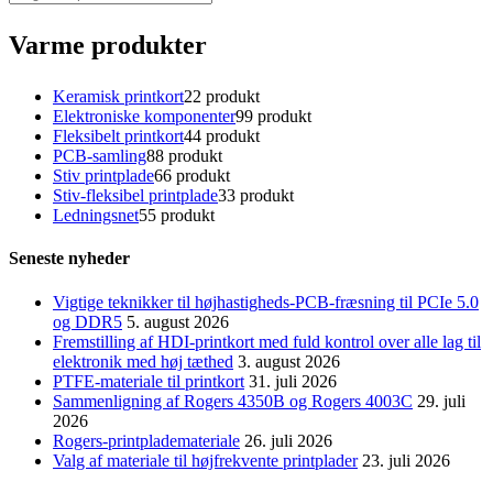
Varme produkter
Keramisk printkort
2
2 produkt
Elektroniske komponenter
9
9 produkt
Fleksibelt printkort
4
4 produkt
PCB-samling
8
8 produkt
Stiv printplade
6
6 produkt
Stiv-fleksibel printplade
3
3 produkt
Ledningsnet
5
5 produkt
Seneste nyheder
Vigtige teknikker til højhastigheds-PCB-fræsning til PCIe 5.0
og DDR5
5. august 2026
Fremstilling af HDI-printkort med fuld kontrol over alle lag til
elektronik med høj tæthed
3. august 2026
PTFE-materiale til printkort
31. juli 2026
Sammenligning af Rogers 4350B og Rogers 4003C
29. juli
2026
Rogers-printplademateriale
26. juli 2026
Valg af materiale til højfrekvente printplader
23. juli 2026