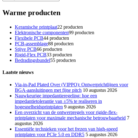
Warme producten
Keramische printplaat
2
2 producten
Elektronische componenten
9
9 producten
Flexibele PCB
4
4 producten
PCB-assemblage
8
8 producten
Stijve PCB
6
6 producten
Rigid-Flex PCB
3
3 producten
Bedradingsbundel
5
5 producten
Laatste nieuws
Via-in-Pad Plated Over (VIPPO): Ontwerprichtlijnen voor
BGA-aansluitingen met fijne pitch
10 augustus 2026
Nauwkeurige impedantieregeling: hoe een
impedantietolerantie van ±5% te realiseren in
hogesnelheidsprintplaten
9 augustus 2026
Een overzicht van de ontwerpregels voor rigide-flex-
printplaten voor maximale mechanische betrouwbaarheid
7
augustus 2026
Essentiële technieken voor het frezen van high-speed
printplaten voor PCIe 5.0 en DDR5
5 augustus 2026