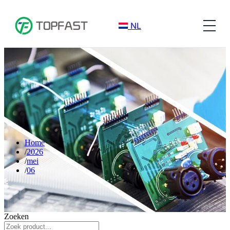
NL
Home
2026
mei
06
Zoeken