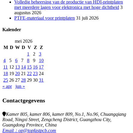
Volledig beheersing van de productie van HDI-printplaten
met meerdere lagen voor elektronica met hoge dichtheid
3
augustus 2026
PTFE-materiaal voor printplaten
31 juli 2026
Kalender
mei 2026
M
D
W
D
V
Z
Z
1
2
3
4
5
6
7
8
9
10
11
12
13
14
15
16
17
18
19
20
21
22
23
24
25
26
27
28
29
30
31
« apr
jun »
Contactgegevens
Kamer 805, kamer 806, kamer 809, No.1, No.96, Chuangqiang
Road, Ningxi Street, Zengcheng District, Guangzhou City,
Guangdong Province, China
Email：op@topfastpcb.com