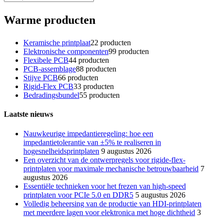
Warme producten
Keramische printplaat
2
2 producten
Elektronische componenten
9
9 producten
Flexibele PCB
4
4 producten
PCB-assemblage
8
8 producten
Stijve PCB
6
6 producten
Rigid-Flex PCB
3
3 producten
Bedradingsbundel
5
5 producten
Laatste nieuws
Nauwkeurige impedantieregeling: hoe een
impedantietolerantie van ±5% te realiseren in
hogesnelheidsprintplaten
9 augustus 2026
Een overzicht van de ontwerpregels voor rigide-flex-
printplaten voor maximale mechanische betrouwbaarheid
7
augustus 2026
Essentiële technieken voor het frezen van high-speed
printplaten voor PCIe 5.0 en DDR5
5 augustus 2026
Volledig beheersing van de productie van HDI-printplaten
met meerdere lagen voor elektronica met hoge dichtheid
3