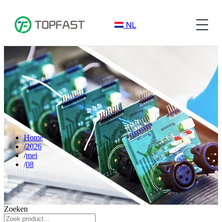
NL
Home
2026
mei
08
Zoeken