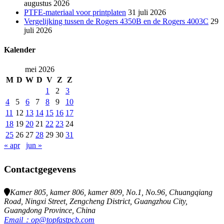
augustus 2026
PTFE-materiaal voor printplaten
31 juli 2026
Vergelijking tussen de Rogers 4350B en de Rogers 4003C
29
juli 2026
Kalender
mei 2026
M
D
W
D
V
Z
Z
1
2
3
4
5
6
7
8
9
10
11
12
13
14
15
16
17
18
19
20
21
22
23
24
25
26
27
28
29
30
31
« apr
jun »
Contactgegevens
Kamer 805, kamer 806, kamer 809, No.1, No.96, Chuangqiang
Road, Ningxi Street, Zengcheng District, Guangzhou City,
Guangdong Province, China
Email：op@topfastpcb.com