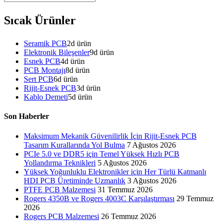
Sıcak Ürünler
Seramik PCB
2
d ürün
Elektronik Bileşenler
9
d ürün
Esnek PCB
4
d ürün
PCB Montajı
8
d ürün
Sert PCB
6
d ürün
Rijit-Esnek PCB
3
d ürün
Kablo Demeti
5
d ürün
Son Haberler
Maksimum Mekanik Güvenilirlik İçin Rijit-Esnek PCB
Tasarım Kurallarında Yol Bulma
7 Ağustos 2026
PCIe 5.0 ve DDR5 için Temel Yüksek Hızlı PCB
Yollandırma Teknikleri
5 Ağustos 2026
Yüksek Yoğunluklu Elektronikler için Her Türlü Katmanlı
HDI PCB Üretiminde Uzmanlık
3 Ağustos 2026
PTFE PCB Malzemesi
31 Temmuz 2026
Rogers 4350B ve Rogers 4003C Karşılaştırması
29 Temmuz
2026
Rogers PCB Malzemesi
26 Temmuz 2026