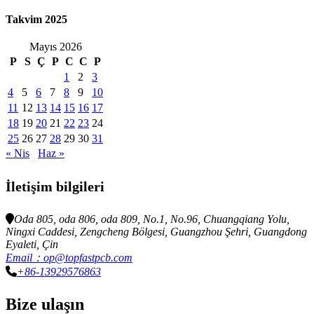
Takvim 2025
Mayıs 2026
P
S
Ç
P
C
C
P
1
2
3
4
5
6
7
8
9
10
11
12
13
14
15
16
17
18
19
20
21
22
23
24
25
26
27
28
29
30
31
« Nis
Haz »
İletişim bilgileri
Oda 805, oda 806, oda 809, No.1, No.96, Chuangqiang Yolu,
Ningxi Caddesi, Zengcheng Bölgesi, Guangzhou Şehri, Guangdong
Eyaleti, Çin
Email：op@topfastpcb.com
+86-13929576863
Bize ulaşın