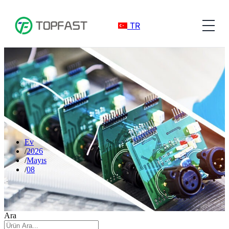
TR
Ev
2026
Mayıs
08
Ara