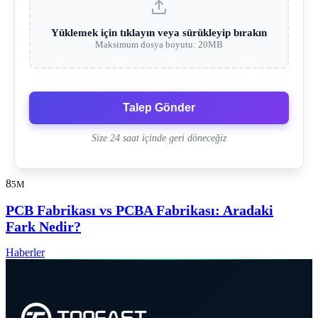
Yüklemek için tıklayın veya sürükleyip bırakın
Maksimum dosya boyutu: 20MB
Talep Gönder
Size 24 saat içinde geri döneceğiz
8
5M
PCB Fabrikası vs PCBA Fabrikası: Aradaki
Fark Nedir?
Haberler