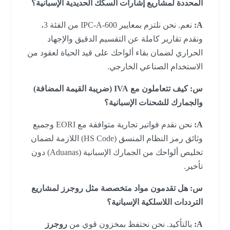
المحددة لمشاريع إشارات السكك الحديدية الإسبانية؟
A:
نعم. نحن نلتزم بمعايير IPC-A-600 من الفئة 3،
ونقدم تقارير كاملة عن التقسيم الدقيق والإجهاد
الحراري لضمان بقاء ألواحك على قيد الحياة لعقود من
الاستخدام الصناعي الخارجي.
س: كيف تتعاملون مع IVA (ضريبة القيمة المضافة)
والجمارك للشحنات الإسبانية؟
A:
نحن نقدم فواتير تجارية متوافقة مع EORI وجميع
وثائق رمز النظام المنسق (HS Code) اللازمة لضمان
تخليص ألواحك من الجمارك الإسبانية (Aduanas) دون
تأخير.
س: هل تقدمون مواد متخصصة مثل روجرز لمشاريع
الترددات اللاسلكية الإسبانية؟
A:
بالتأكيد. نحن نحتفظ بمخزون قوي من
روجرز