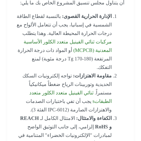
أن يتناول مجلس تنسيق المشروع الخاص بك ما يلي:
الإدارة الحرارية القصوى:
بالنسبة لقطاع الطاقة
الشمسية في إسبانيا، يجب أن تتعامل الألواح مع
درجات الحرارة المحيطة العالية. وهذا يتطلب
مركبات ثنائي الفينيل متعدد الكلور الأساسية
المعدنية (MCPCB)
أو المواد ذات درجة الحرارة
المرتفعة (Tg 170-180 درجة مئوية) لمنع
التفكك.
مقاومة الاهتزازات:
تواجه إلكترونيات السكك
الحديدية وتوربينات الرياح ضغطاً ميكانيكياً
مستمراً.
ثنائي الفينيل متعدد الكلور متعدد
الطبقات
s
يجب أن تفي باختبارات الصدمات
والاهتزازات الصارمة (IPC-6012 الفئة 3).
الكفاءة والامتثال:
الامتثال الكامل لـ
REACH
و RoHS
إلزامي، إلى جانب التوثيق الواضح
لمبادرات "الإلكترونيات الخضراء" المتنامية في