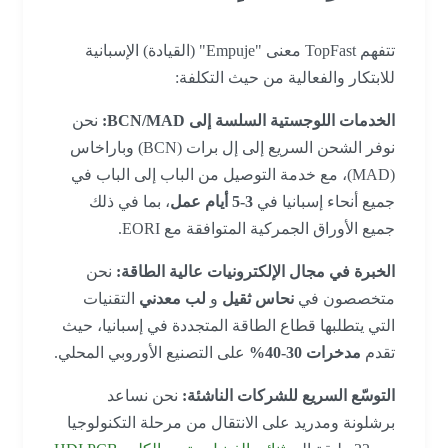
تتفهم TopFast معنى "Empuje" (القيادة) الإسبانية
للابتكار والفعالية من حيث التكلفة:
الخدمات اللوجستية السلسة إلى BCN/MAD:
نحن
نوفر الشحن السريع إلى إل برات (BCN) وباراخاس
(MAD)، مع خدمة التوصيل من الباب إلى الباب في
جميع أنحاء إسبانيا في
3-5 أيام عمل
، بما في ذلك
جميع الأوراق الجمركية المتوافقة مع EORI.
الخبرة في مجال الإلكترونيات عالية الطاقة:
نحن
متخصصون في
نحاس ثقيل
و
لب معدني
التقنيات
التي يتطلبها قطاع الطاقة المتجددة في إسبانيا، حيث
تقدم
مدخرات 30-40%
على التصنيع الأوروبي المحلي.
التوسّع السريع للشركات الناشئة:
نحن نساعد
برشلونة ومدريد على الانتقال من مرحلة التكنولوجيا