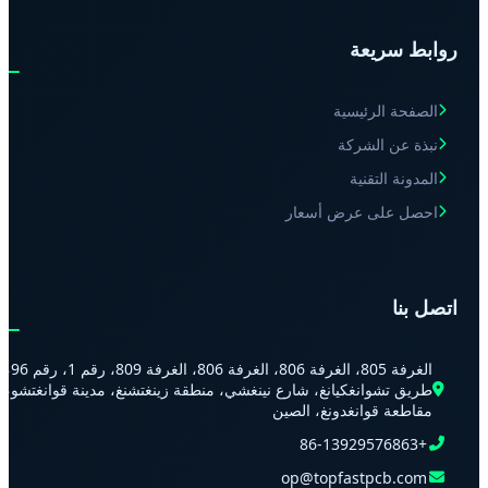
روابط سريعة
الصفحة الرئيسية
نبذة عن الشركة
المدونة التقنية
احصل على عرض أسعار
اتصل بنا
الغرفة 805، الغرفة 806، الغرفة 806، الغرفة 809، رقم 1، رقم 96،
طريق تشوانغكيانغ، شارع نينغشي، منطقة زينغتشنغ، مدينة قوانغتشو،
مقاطعة قوانغدونغ، الصين
+86-13929576863
op@topfastpcb.com