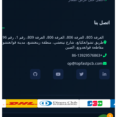
اتصل بنا
الغرفة 805، الغرفة 806، الغرفة 806، الغرفة 809، رقم 1، رقم 96،
طريق تشوانغكيانغ، شارع نينغشي، منطقة زينغتشنغ، مدينة قوانغتشو،
مقاطعة قوانغدونغ، الصين
+86-13929576863
op@topfastpcb.com
1