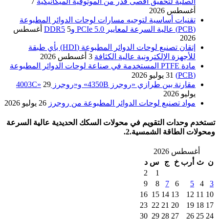
الصلبة لتحقيق أقصى قدر من الموثوقية الميكانيكية
7
أغسطس 2026
تقنيات أساسية لتوجيه مسارات لوحات الدوائر المطبوعة
(PCB) عالية السرعة لمعايير PCIe 5.0 وDDR5
5 أغسطس
2026
إتقان تصنيع لوحات الدوائر المطبوعة (HDI) بأي طبقة
للأجهزة الإلكترونية عالية الكثافة
3 أغسطس 2026
مادة PTFE المستخدمة في صناعة لوحات الدوائر المطبوعة
(PCB)
31 يوليو 2026
مقارنة بين طرازي «روجرز 4350B» و«روجرز 4003C»
29
يوليو 2026
مواد تصنيع لوحات الدوائر المطبوعة من روجرز
26 يوليو 2026
تستخدم وحدات التقويم في محولات السكك الحديدية عالية السرعة
ومحولات الطاقة الشمسية.2.
أغسطس 2026
ن
ث
أرب
خ
ج
س
د
2
1
9
8
7
6
5
4
3
16
15
14
13
12
11
10
23
22
21
20
19
18
17
30
29
28
27
26
25
24