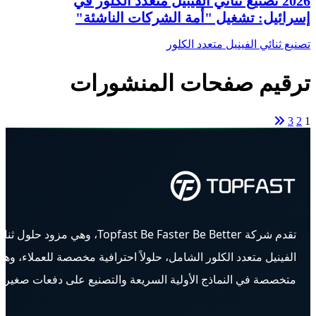
2026 تصنيع ثنائي الفينيل متعدد الكلور في
إسرائيل: تشغيل "أمة الشركات الناشئة"
تصنيع ثنائي الفينيل متعدد الكلور
ترقيم صفحات المنشورات
3
2
1
تقدم شركة Topfast Be Faster Be Better، وهي مزود حلول ث
الفينيل متعدد الكلور الشامل، حلولاً احترافية مخصصة للعملاء، وه
متخصصة في النماذج الأولية السريعة والتصنيع على دفعات صغيرة.