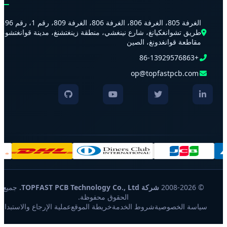
الغرفة 805، الغرفة 806، الغرفة 806، الغرفة 809، رقم 1، رقم 96،
طريق تشوانغكيانغ، شارع نينغشي، منطقة زينغتشنغ، مدينة قوانغتشو،
مقاطعة قوانغدونغ، الصين
+86-13929576863
op@topfastpcb.com
© 2008-2026
شركة TOPFAST PCB Technology Co., Ltd.
جميع
الحقوق محفوظة.
سياسة الخصوصية
شروط الخدمة
خريطة الموقع
عملية الإرجاع والاستبدال