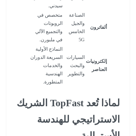
سيدني.
الصناعة
متخصص في
والجيل
الروبوتات
ألفاترون
الخامس
والتجميع الآلي
5G
في ملبورن.
النماذج الأولية
السيارات
السريعة الدوران
إلكترونيات
والبحث
والخدمات
العناصر
والتطوير
الهندسية
المتطورة.
لماذا تُعد TopFast الشريك
الاستراتيجي للهندسة
الأسترالية