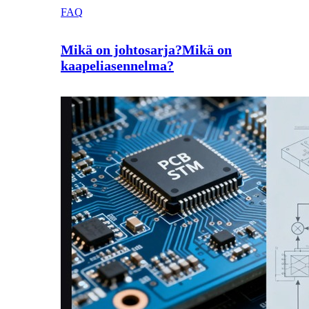
FAQ
Mikä on johtosarja?Mikä on
kaapeliasennelma?