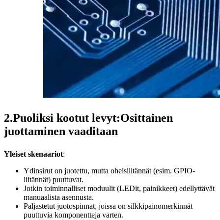
2.Puoliksi kootut levyt:Osittainen
juottaminen vaaditaan
Yleiset skenaariot
:
Ydinsirut on juotettu, mutta oheisliitännät (esim. GPIO-
liitännät) puuttuvat.
Jotkin toiminnalliset moduulit (LEDit, painikkeet) edellyttävät
manuaalista asennusta.
Paljastetut juotospinnat, joissa on silkkipainomerkinnät
puuttuvia komponentteja varten.