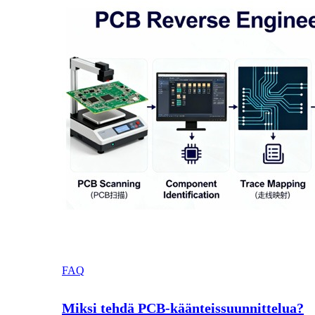
FAQ
Miksi tehdä PCB-käänteissuunnittelua?