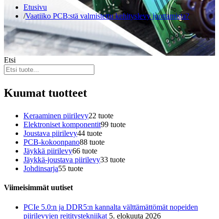
Etusivu
Vaatiiko PCB:stä valmistettu kehityslevy juottamista?
Etsi
Kuumat tuotteet
Keraaminen piirilevy
2
2 tuote
Elektroniset komponentit
9
9 tuote
Joustava piirilevy
4
4 tuote
PCB-kokoonpano
8
8 tuote
Jäykkä piirilevy
6
6 tuote
Jäykkä-joustava piirilevy
3
3 tuote
Johdinsarja
5
5 tuote
Viimeisimmät uutiset
PCIe 5.0:n ja DDR5:n kannalta välttämättömät nopeiden
piirilevyjen reititystekniikat
5. elokuuta 2026