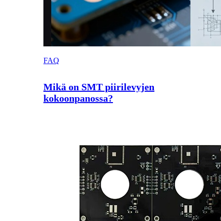
FAQ
Mikä on SMT piirilevyjen
kokoonpanossa?