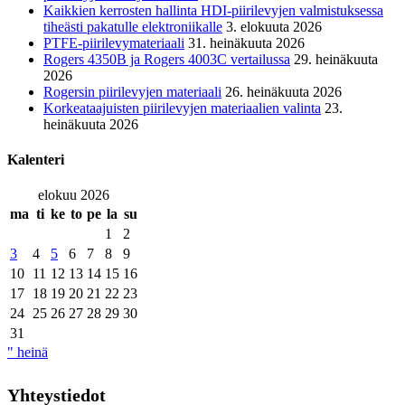
Kaikkien kerrosten hallinta HDI-piirilevyjen valmistuksessa
tiheästi pakatulle elektroniikalle
3. elokuuta 2026
PTFE-piirilevymateriaali
31. heinäkuuta 2026
Rogers 4350B ja Rogers 4003C vertailussa
29. heinäkuuta
2026
Rogersin piirilevyjen materiaali
26. heinäkuuta 2026
Korkeataajuisten piirilevyjen materiaalien valinta
23.
heinäkuuta 2026
Kalenteri
elokuu 2026
ma
ti
ke
to
pe
la
su
1
2
3
4
5
6
7
8
9
10
11
12
13
14
15
16
17
18
19
20
21
22
23
24
25
26
27
28
29
30
31
" heinä
Yhteystiedot