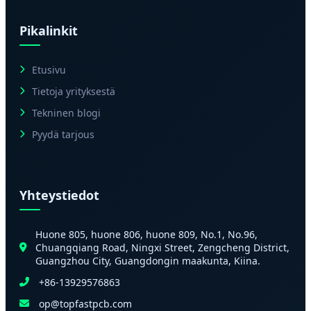
Pikalinkit
Etusivu
Tietoja yrityksestä
Tekninen blogi
Pyydä tarjous
Yhteystiedot
Huone 805, huone 806, huone 809, No.1, No.96,
Chuangqiang Road, Ningxi Street, Zengcheng District,
Guangzhou City, Guangdongin maakunta, Kiina.
+86-13929576863
op@topfastpcb.com