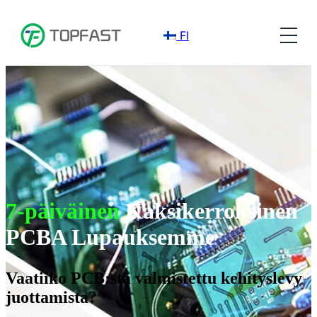
FI
7-päiväinen
Kaksikerroksinen
PCBA Lupauksemme
Vaatiiko PCB:stä valmistettu kehityslevy
juottamista?