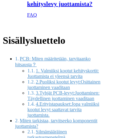
kehityslevy juottamista?
FAQ
Sisällysluettelo
PCB: Miten määritetään, tarvitaanko
hitsausta？
1. Valmiiksi kootut kehityskortit:
Juottamista ei yleensä tarvita
2.Puoliksi kootut levyt:Osittainen
juottaminen vaaditaan
3.Tyhjät PCB-levyt:Juottaminen:
Täydellinen juottaminen vaaditaan
4.Erityistapaukset:Jopa valmiiksi
kootut levyt saattavat tarvita
juottamista.
Miten tarkistaa, tarvitseeko komponentit
juottamista?
Silmämääräinen
tarkastusmenetelmä