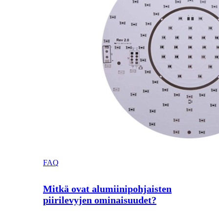
FAQ
Mitkä ovat alumiinipohjaisten
piirilevyjen ominaisuudet?