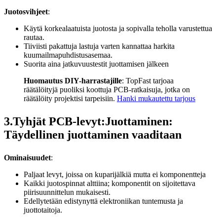
Juotosvihjeet
:
Käytä korkealaatuista juotosta ja sopivalla teholla varustettua
rautaa.
Tiiviisti pakattuja lastuja varten kannattaa harkita
kuumailmapuhdistusasemaa.
Suorita aina jatkuvuustestit juottamisen jälkeen
Huomautus DIY-harrastajille
: TopFast tarjoaa
räätälöityjä puoliksi koottuja PCB-ratkaisuja, jotka on
räätälöity projektisi tarpeisiin.
Hanki mukautettu tarjous
3.Tyhjät PCB-levyt:Juottaminen:
Täydellinen juottaminen vaaditaan
Ominaisuudet
:
Paljaat levyt, joissa on kuparijälkiä mutta ei komponentteja
Kaikki juotospinnat alttiina; komponentit on sijoitettava
piirisuunnittelun mukaisesti.
Edellytetään edistynyttä elektroniikan tuntemusta ja
juottotaitoja.