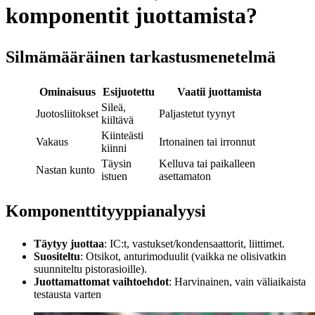
komponentit juottamista?
Silmämääräinen tarkastusmenetelmä
Ominaisuus
Esijuotettu
Vaatii juottamista
Sileä,
Juotosliitokset
Paljastetut tyynyt
kiiltävä
Kiinteästi
Vakaus
Irtonainen tai irronnut
kiinni
Täysin
Kelluva tai paikalleen
Nastan kunto
istuen
asettamaton
Komponenttityyppianalyysi
Täytyy juottaa
: IC:t, vastukset/kondensaattorit, liittimet.
Suositeltu
: Otsikot, anturimoduulit (vaikka ne olisivatkin
suunniteltu pistorasioille).
Juottamattomat vaihtoehdot
: Harvinainen, vain väliaikaista
testausta varten