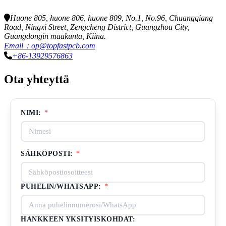
Huone 805, huone 806, huone 809, No.1, No.96, Chuangqiang
Road, Ningxi Street, Zengcheng District, Guangzhou City,
Guangdongin maakunta, Kiina.
Email：op@topfastpcb.com
+86-13929576863
Ota yhteyttä
NIMI:
*
SÄHKÖPOSTI:
*
PUHELIN/WHATSAPP:
*
HANKKEEN YKSITYISKOHDAT: