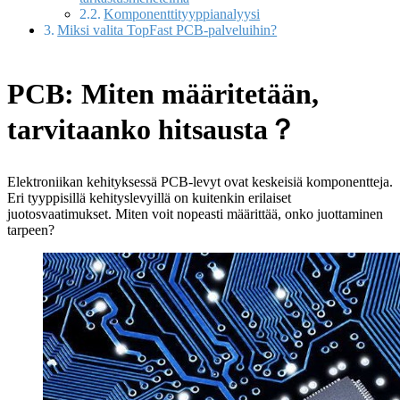
Komponenttityyppianalyysi
Miksi valita TopFast PCB-palveluihin?
PCB: Miten määritetään,
tarvitaanko hitsausta？
Elektroniikan kehityksessä PCB-levyt ovat keskeisiä komponentteja.
Eri tyyppisillä kehityslevyillä on kuitenkin erilaiset
juotosvaatimukset. Miten voit nopeasti määrittää, onko juottaminen
tarpeen?