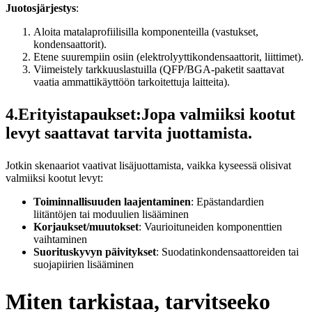
Juotosjärjestys
:
Aloita matalaprofiilisilla komponenteilla (vastukset,
kondensaattorit).
Etene suurempiin osiin (elektrolyyttikondensaattorit, liittimet).
Viimeistely tarkkuuslastuilla (QFP/BGA-paketit saattavat
vaatia ammattikäyttöön tarkoitettuja laitteita).
4.Erityistapaukset:Jopa valmiiksi kootut
levyt saattavat tarvita juottamista.
Jotkin skenaariot vaativat lisäjuottamista, vaikka kyseessä olisivat
valmiiksi kootut levyt:
Toiminnallisuuden laajentaminen
: Epästandardien
liitäntöjen tai moduulien lisääminen
Korjaukset/muutokset
: Vaurioituneiden komponenttien
vaihtaminen
Suorituskyvyn päivitykset
: Suodatinkondensaattoreiden tai
suojapiirien lisääminen
Miten tarkistaa, tarvitseeko