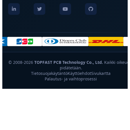
© 2008-2026
TOPFAST PCB Technology Co., Ltd.
Kaikki oikeud
pidätetään.
Tietosuojakäytäntö
Käyttöehdot
Sivukartta
Palautus- ja vaihtoprosessi