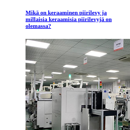
Mikä on keraaminen piirilevy ja
millaisia keraamisia piirilevyjä on
olemassa?