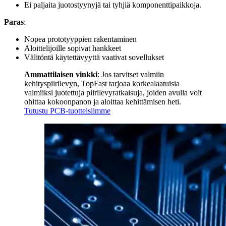
Ei paljaita juotostyynyjä tai tyhjiä komponenttipaikkoja.
Paras
:
Nopea prototyyppien rakentaminen
Aloittelijoille sopivat hankkeet
Välitöntä käytettävyyttä vaativat sovellukset
Ammattilaisen vinkki
: Jos tarvitset valmiin
kehityspiirilevyn, TopFast tarjoaa korkealaatuisia
valmiiksi juotettuja piirilevyratkaisuja, joiden avulla voit
ohittaa kokoonpanon ja aloittaa kehittämisen heti.
Tutustu PCB-tuotteisiimme