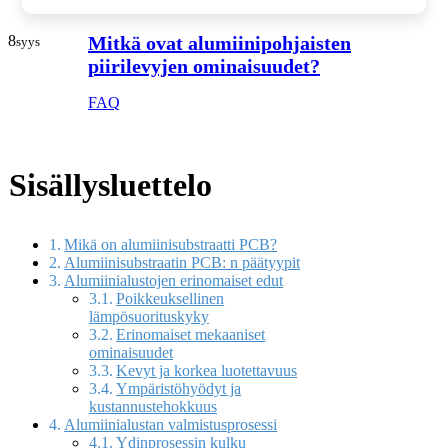
8
Mitkä ovat alumiinipohjaisten
syys
piirilevyjen ominaisuudet?
FAQ
Sisällysluettelo
Mikä on alumiinisubstraatti PCB?
Alumiinisubstraatin PCB: n päätyypit
Alumiinialustojen erinomaiset edut
Poikkeuksellinen
lämpösuorituskyky
Erinomaiset mekaaniset
ominaisuudet
Kevyt ja korkea luotettavuus
Ympäristöhyödyt ja
kustannustehokkuus
Alumiinialustan valmistusprosessi
Ydinprosessin kulku