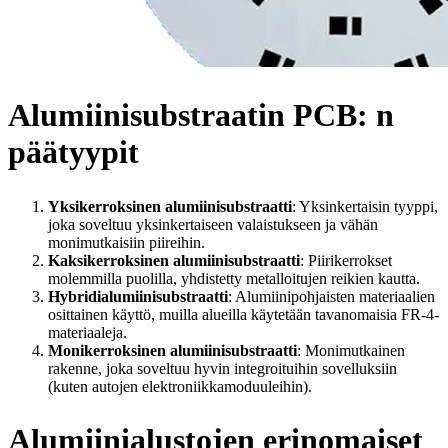
Alumiinisubstraatin PCB: n
päätyypit
Yksikerroksinen alumiinisubstraatti
: Yksinkertaisin tyyppi,
joka soveltuu yksinkertaiseen valaistukseen ja vähän
monimutkaisiin piireihin.
Kaksikerroksinen alumiinisubstraatti
: Piirikerrokset
molemmilla puolilla, yhdistetty metalloitujen reikien kautta.
Hybridialumiinisubstraatti
: Alumiinipohjaisten materiaalien
osittainen käyttö, muilla alueilla käytetään tavanomaisia FR-4-
materiaaleja.
Monikerroksinen alumiinisubstraatti
: Monimutkainen
rakenne, joka soveltuu hyvin integroituihin sovelluksiin
(kuten autojen elektroniikkamoduuleihin).
Alumiinialustojen erinomaiset