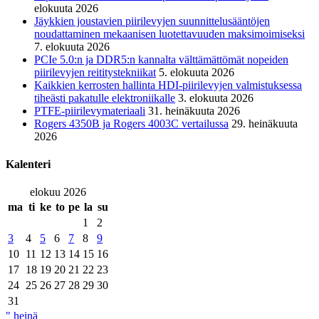
elokuuta 2026
Jäykkien joustavien piirilevyjen suunnittelusääntöjen
noudattaminen mekaanisen luotettavuuden maksimoimiseksi
7. elokuuta 2026
PCIe 5.0:n ja DDR5:n kannalta välttämättömät nopeiden
piirilevyjen reititystekniikat
5. elokuuta 2026
Kaikkien kerrosten hallinta HDI-piirilevyjen valmistuksessa
tiheästi pakatulle elektroniikalle
3. elokuuta 2026
PTFE-piirilevymateriaali
31. heinäkuuta 2026
Rogers 4350B ja Rogers 4003C vertailussa
29. heinäkuuta
2026
Kalenteri
elokuu 2026
ma
ti
ke
to
pe
la
su
1
2
3
4
5
6
7
8
9
10
11
12
13
14
15
16
17
18
19
20
21
22
23
24
25
26
27
28
29
30
31
" heinä