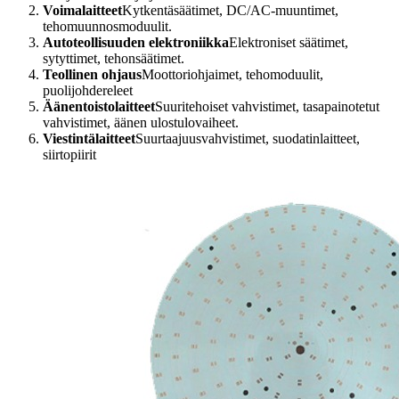
Voimalaitteet
Kytkentäsäätimet, DC/AC-muuntimet,
tehomuunnosmoduulit.
Autoteollisuuden elektroniikka
Elektroniset säätimet,
sytyttimet, tehonsäätimet.
Teollinen ohjaus
Moottoriohjaimet, tehomoduulit,
puolijohdereleet
Äänentoistolaitteet
Suuritehoiset vahvistimet, tasapainotetut
vahvistimet, äänen ulostulovaiheet.
Viestintälaitteet
Suurtaajuusvahvistimet, suodatinlaitteet,
siirtopiirit