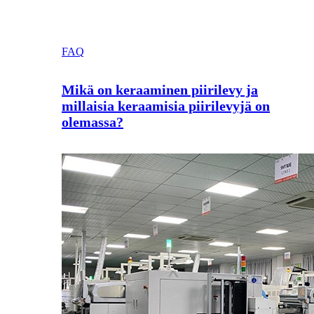
FAQ
Mikä on keraaminen piirilevy ja
millaisia keraamisia piirilevyjä on
olemassa?