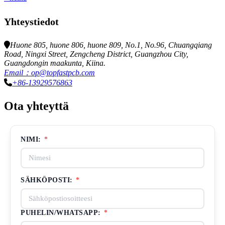
Yhteystiedot
Huone 805, huone 806, huone 809, No.1, No.96, Chuangqiang
Road, Ningxi Street, Zengcheng District, Guangzhou City,
Guangdongin maakunta, Kiina.
Email：op@topfastpcb.com
+86-13929576863
Ota yhteyttä
NIMI:
*
SÄHKÖPOSTI:
*
PUHELIN/WHATSAPP:
*