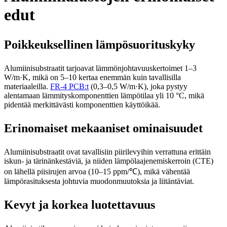
edut
Poikkeuksellinen lämpösuorituskyky
Alumiinisubstraatit tarjoavat lämmönjohtavuuskertoimet 1–3
W/m·K, mikä on 5–10 kertaa enemmän kuin tavallisilla
materiaaleilla.
FR-4 PCB:t
(0,3–0,5 W/m·K), joka pystyy
alentamaan lämmityskomponenttien lämpötilaa yli 10 °C, mikä
pidentää merkittävästi komponenttien käyttöikää.
Erinomaiset mekaaniset ominaisuudet
Alumiinisubstraatit ovat tavallisiin piirilevyihin verrattuna erittäin
iskun- ja tärinänkestäviä, ja niiden lämpölaajenemiskerroin (CTE)
on lähellä piisirujen arvoa (10–15 ppm/℃), mikä vähentää
lämpörasituksesta johtuvia muodonmuutoksia ja liitäntäviat.
Kevyt ja korkea luotettavuus