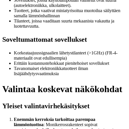
Sovellukset, joissa käyttölämpötilan vaihtelut ovat suuria
(autoelektroniikka, ulkolaitteet).
Tuotteet, jotka vaativat miniatyrisoitua muotoilua säilyttäen
samalla lämmönhallinnan
Tilanteet, joissa vaaditaan suurta mekaanista vakautta ja
luotettavuutta.
Soveltumattomat sovellukset
Korkeataajuussignaalien lähetystilanteet (>1GHz) (FR-4-
materiaalit ovat edullisempia)
Erittäin kustannustehokkaat pienitehoiset sovellukset
Tavanomaiset elektroniikkatuotteet ilman
lisäjäähdytysvaatimuksia
Valintaa koskevat näkökohdat
Yleiset valintavirhekäsitykset
Enemmän kerroksia tarkoittaa parempaa
lämmöntuottoa
: Monikerrosrakenteet sopivat