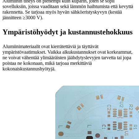
Alumiinin tiheys on pienempi kuin kuparin, joten se sopii
sovelluksiin, joissa vaaditaan sekä lämmön haihtumista että kevyttä
rakennetta. Se tarjoaa myös hyvän sähköeristyskyvyn (kestää
jännitteen ≥3000 V).
Ympäristöhyödyt ja kustannustehokkuus
Alumiinimateriaalit ovat kierrätettäviä ja täyttävät
ympäristövaatimukset. Vaikka alkukustannukset ovat korkeammat,
ne voivat vähentää ylimääräisten jäähdytyslevyjen tarvetta tai jopa
poistaa ne kokonaan, mikä tarjoaa merkittäviä
kokonaiskustannushyötyjä.