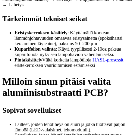
→ Lähetys
Tärkeimmät tekniset seikat
Eristyskerroksen käsittely
: Käyttämällä korkean
lämmönjohtavuuden omaavaa eristysainetta (epoksihartsi +
keraaminen täyteaine), paksuus 50–200 μm
Kuparifolion valinta
: Käytä tyypillisesti 2-10oz paksua
kuparifoliota nykyisen lämpöhäviön vähentämiseksi.
Pintakäsittely
Vältä korkeita lämpötiloja
HASL-prosessit
eristekerroksen vaurioitumisen estämiseksi
Milloin sinun pitäisi valita
alumiinisubstraatti PCB?
Sopivat sovellukset
Laitteet, joiden tehotiheys on suuri ja jotka tuottavat paljon
lämpöä (LED-valaisimet, tehomoduulit).