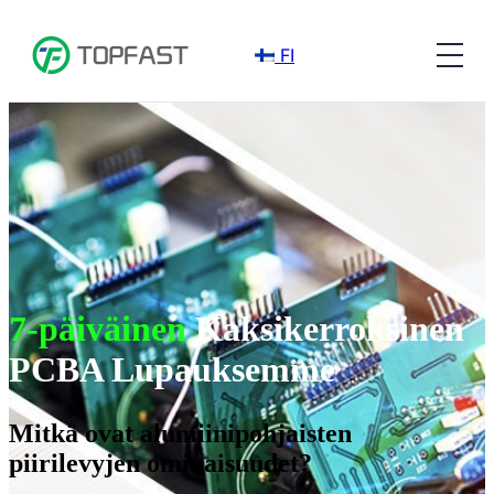
FI
7-päiväinen
Kaksikerroksinen
PCBA Lupauksemme
Mitkä ovat alumiinipohjaisten
piirilevyjen ominaisuudet?