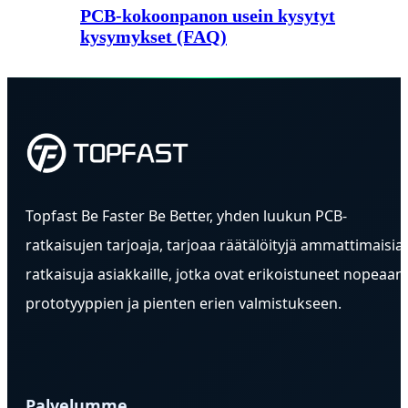
PCB-kokoonpanon usein kysytyt
kysymykset (FAQ)
Topfast Be Faster Be Better, yhden luukun PCB-
ratkaisujen tarjoaja, tarjoaa räätälöityjä ammattimaisia
ratkaisuja asiakkaille, jotka ovat erikoistuneet nopeaan
prototyyppien ja pienten erien valmistukseen.
Palvelumme