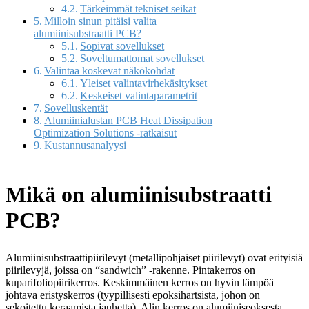
Tärkeimmät tekniset seikat
Milloin sinun pitäisi valita
alumiinisubstraatti PCB?
Sopivat sovellukset
Soveltumattomat sovellukset
Valintaa koskevat näkökohdat
Yleiset valintavirhekäsitykset
Keskeiset valintaparametrit
Sovelluskentät
Alumiinialustan PCB Heat Dissipation
Optimization Solutions -ratkaisut
Kustannusanalyysi
Mikä on alumiinisubstraatti
PCB?
Alumiinisubstraattipiirilevyt (metallipohjaiset piirilevyt) ovat erityisiä
piirilevyjä, joissa on “sandwich” -rakenne. Pintakerros on
kuparifoliopiirikerros. Keskimmäinen kerros on hyvin lämpöä
johtava eristyskerros (tyypillisesti epoksihartsista, johon on
sekoitettu keraamista jauhetta). Alin kerros on alumiiniseoksesta