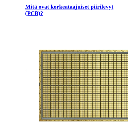
Mitä ovat korkeataajuiset piirilevyt
(PCB)?