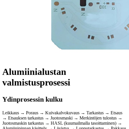
Alumiinialustan
valmistusprosessi
Ydinprosessin kulku
Leikkaus → Poraus → Kuivakalvokuvaus → Tarkastus → Etsaus
→ Etsauksen tarkastus → Juotosmaski → Merkintöjen tulostus →
Juotosmaskin tarkastus → HASL (kuumailmalla tasoittaminen) →
Alumiinipinnan käsittely → Lävistys → Lopputarkastus → Pakkaus