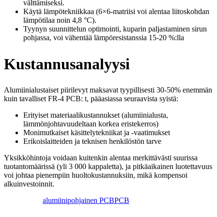
välttämiseksi.
Käytä lämpötekniikkaa (6×6-matriisi voi alentaa liitoskohdan
lämpötilaa noin 4,8 °C).
Tyynyn suunnittelun optimointi, kuparin paljastaminen sirun
pohjassa, voi vähentää lämpöresistanssia 15-20 %:lla
Kustannusanalyysi
Alumiinialustaiset piirilevyt maksavat tyypillisesti 30-50% enemmän
kuin tavalliset FR-4 PCB: t, pääasiassa seuraavista syistä:
Erityiset materiaalikustannukset (alumiinialusta,
lämmönjohtavuudeltaan korkea eristekerros)
Monimutkaiset käsittelytekniikat ja -vaatimukset
Erikoislaitteiden ja teknisen henkilöstön tarve
Yksikköhintoja voidaan kuitenkin alentaa merkittävästi suurissa
tuotantomäärissä (yli 3 000 kappaletta), ja pitkäaikainen luotettavuus
voi johtaa pienempiin huoltokustannuksiin, mikä kompensoi
alkuinvestoinnit.
alumiinipohjainen PCB
PCB