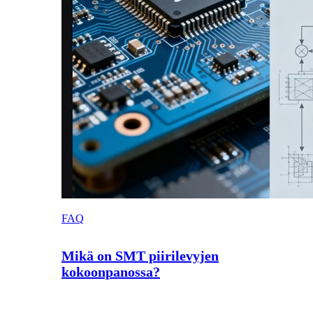
FAQ
Mikä on SMT piirilevyjen
kokoonpanossa?