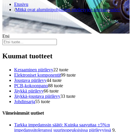
Etusivu
Mitkä ovat alumiinipohjaisten piirilevyjen ominaisuudet?
Etsi
Kuumat tuotteet
Keraaminen piirilevy
2
2 tuote
Elektroniset komponentit
9
9 tuote
Joustava piirilevy
4
4 tuote
PCB-kokoonpano
8
8 tuote
Jäykkä piirilevy
6
6 tuote
Jäykkä-joustava piirilevy
3
3 tuote
Johdinsarja
5
5 tuote
Viimeisimmät uutiset
Tarkka impedanssin säätö: Kuinka saavuttaa ±5%:n
impedanssitoleranssi suurinopeuksisissa piirilevyissä
9.