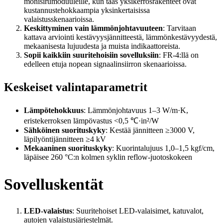
monisirumoduuleille, kun taas yksikerrosrakenteet ovat
kustannustehokkaampia yksinkertaisissa
valaistusskenaarioissa.
Keskittyminen vain lämmönjohtavuuteen
: Tarvitaan
kattava arviointi kestävyysjännitteestä, lämmönkestävyydestä,
mekaanisesta lujuudesta ja muista indikaattoreista.
Sopii kaikkiin suuritehoisiin sovelluksiin
: FR-4:llä on
edelleen etuja nopean signaalinsiirron skenaarioissa.
Keskeiset valintaparametrit
Lämpötehokkuus
: Lämmönjohtavuus 1–3 W/m·K,
eristekerroksen lämpövastus <0,5 ℃·in²/W
Sähköinen suorituskyky
: Kestää jännitteen ≥3000 V,
läpilyöntijännitteen ≥4 kV
Mekaaninen suorituskyky
: Kuorintalujuus 1,0–1,5 kgf/cm,
läpäisee 260 °C:n kolmen syklin reflow-juotoskokeen
Sovelluskentät
LED-valaistus
: Suuritehoiset LED-valaisimet, katuvalot,
autojen valaistusjärjestelmät.