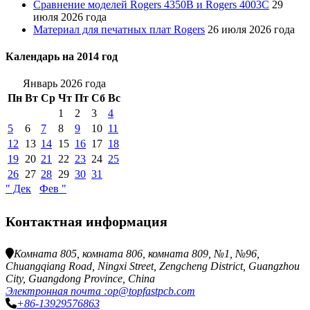
Сравнение моделей Rogers 4350B и Rogers 4003C
29
июля 2026 года
Материал для печатных плат Rogers
26 июля 2026 года
Календарь на 2014 год
Январь 2026 года
Пн
Вт
Ср
Чт
Пт
Сб
Вс
1
2
3
4
5
6
7
8
9
10
11
12
13
14
15
16
17
18
19
20
21
22
23
24
25
26
27
28
29
30
31
" Дек
Фев "
Контактная информация
Комната 805, комната 806, комната 809, №1, №96,
Chuangqiang Road, Ningxi Street, Zengcheng District, Guangzhou
City, Guangdong Province, China
Электронная почта :op@topfastpcb.com
+86-13929576863