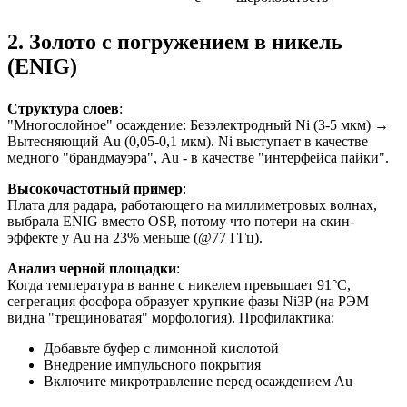
2. Золото с погружением в никель
(ENIG)
Структура слоев
:
"Многослойное" осаждение: Безэлектродный Ni (3-5 мкм) →
Вытесняющий Au (0,05-0,1 мкм). Ni выступает в качестве
медного "брандмауэра", Au - в качестве "интерфейса пайки".
Высокочастотный пример
:
Плата для радара, работающего на миллиметровых волнах,
выбрала ENIG вместо OSP, потому что потери на скин-
эффекте у Au на 23% меньше (@77 ГГц).
Анализ черной площадки
:
Когда температура в ванне с никелем превышает 91°C,
сегрегация фосфора образует хрупкие фазы Ni3P (на РЭМ
видна "трещиноватая" морфология). Профилактика:
Добавьте буфер с лимонной кислотой
Внедрение импульсного покрытия
Включите микротравление перед осаждением Au