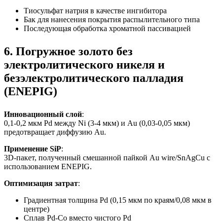
Тиосульфат натрия в качестве ингибитора
Бак для нанесения покрытия распылительного типа
Последующая обработка хроматной пассивацией
6. Погружное золото без
электролитического никеля и
безэлектролитического палладия
(ENEPIG)
Инновационный слой
:
0,1-0,2 мкм Pd между Ni (3-4 мкм) и Au (0,03-0,05 мкм)
предотвращает диффузию Au.
Применение SiP
:
3D-пакет, полученный смешанной пайкой Au wire/SnAgCu с
использованием ENEPIG.
Оптимизация затрат
:
Градиентная толщина Pd (0,15 мкм по краям/0,08 мкм в
центре)
Сплав Pd-Co вместо чистого Pd