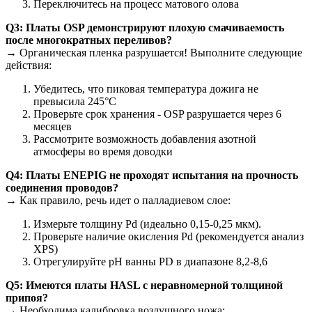
Переключитесь на процесс матового олова
Q3: Платы OSP демонстрируют плохую смачиваемость
после многократных переливов?
→ Органическая пленка разрушается! Выполните следующие
действия:
Убедитесь, что пиковая температура дожига не
превысила 245°C
Проверьте срок хранения - OSP разрушается через 6
месяцев
Рассмотрите возможность добавления азотной
атмосферы во время доводки
Q4: Платы ENEPIG не проходят испытания на прочность
соединения проводов?
→ Как правило, речь идет о палладиевом слое:
Измерьте толщину Pd (идеально 0,15-0,25 мкм).
Проверьте наличие окисления Pd (рекомендуется анализ
XPS)
Отрегулируйте pH ванны PD в диапазоне 8,2-8,6
Q5: Имеются платы HASL с неравномерной толщиной
припоя?
→ Необходима калибровка воздушного ножа: