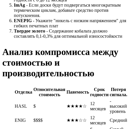
ImAg
- Если доски будут подвергаться многократным
термическим циклам, добавьте средство против
потускнения.
ENEPIG
- Укажите "никель с низким напряжением" для
гибких печатных плат
Твердое золото
- Содержание кобальта должно
составлять 0,1-0,3% для оптимальной износостойкости
Анализ компромисса между
стоимостью и
производительностью
Относительная
Срок
Потеря
Отделка
Паяемость
стоимость
годности
сигнала.
-
12
HASL
$
★★★★☆
высокий
месяцев
уровень
12
ENIG
$$$$
★★★☆☆
Средний
месяцев