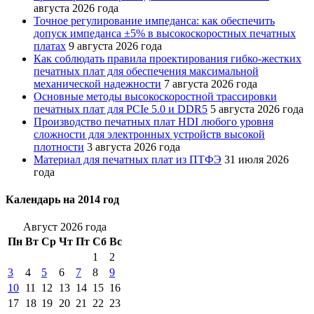
августа 2026 года
Точное регулирование импеданса: как обеспечить
допуск импеданса ±5% в высокоскоростных печатных
платах
9 августа 2026 года
Как соблюдать правила проектирования гибко-жестких
печатных плат для обеспечения максимальной
механической надежности
7 августа 2026 года
Основные методы высокоскоростной трассировки
печатных плат для PCIe 5.0 и DDR5
5 августа 2026 года
Производство печатных плат HDI любого уровня
сложности для электронных устройств высокой
плотности
3 августа 2026 года
Материал для печатных плат из ПТФЭ
31 июля 2026
года
Календарь на 2014 год
Август 2026 года
Пн
Вт
Ср
Чт
Пт
Сб
Вс
1
2
3
4
5
6
7
8
9
10
11
12
13
14
15
16
17
18
19
20
21
22
23