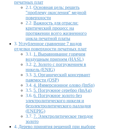
печатных плат
Основная цель: решить
"проблему окисления" медной
поверхности
Важность для отрасли:
критический процесс на
протяжении всего жизненного
цикла печатной платы
Углубленное сравнение 7 видов
отделки поверхности печатных плат
1. Выравнивание горячим
воздушным припоем (HASL)
2. Золото с погружением в
никель (ENIG)
3. Органический консервант
паяемости (OSP)
4. Иммерсионное олово (ImSn)
5. Погружное серебро (ImAg)
6. Погружное золото без
электролитического никеля и
безэлектролитического палладия
(ENEPIG)
7. Электролитическое твердое
золото
Дерево принятия решений при выборе