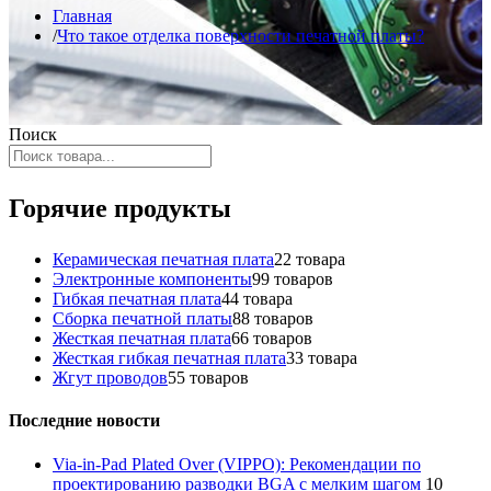
Главная
Что такое отделка поверхности печатной платы?
Поиск
Горячие продукты
Керамическая печатная плата
2
2 товара
Электронные компоненты
9
9 товаров
Гибкая печатная плата
4
4 товара
Сборка печатной платы
8
8 товаров
Жесткая печатная плата
6
6 товаров
Жесткая гибкая печатная плата
3
3 товара
Жгут проводов
5
5 товаров
Последние новости
Via-in-Pad Plated Over (VIPPO): Рекомендации по
проектированию разводки BGA с мелким шагом
10