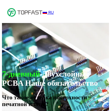
RU
7-дневный
Двухслойные
PCBA Наше обязательство
Что такое отделка поверхности
печатной платы?