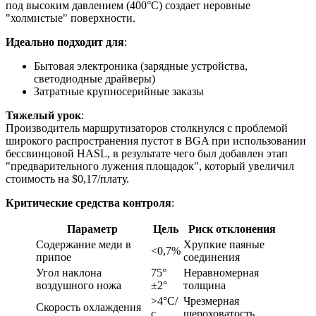
под высоким давлением (400°C) создает неровные
"холмистые" поверхности.
Идеально подходит для
:
Бытовая электроника (зарядные устройства,
светодиодные драйверы)
Затратные крупносерийные заказы
Тяжелый урок
:
Производитель маршрутизаторов столкнулся с проблемой
широкого распространения пустот в BGA при использовании
бессвинцовой HASL, в результате чего был добавлен этап
"предварительного лужения площадок", который увеличил
стоимость на $0,17/плату.
Критические средства контроля
:
Параметр
Цель
Риск отклонения
Содержание меди в
Хрупкие паяные
<0,7%
припое
соединения
Угол наклона
75°
Неравномерная
воздушного ножа
±2°
толщина
>4°C/
Чрезмерная
Скорость охлаждения
с
шероховатость