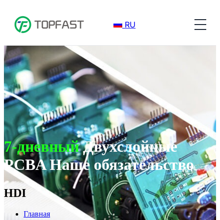
RU
7-дневный
Двухслойные
PCBA Наше обязательство
HDI
Главная