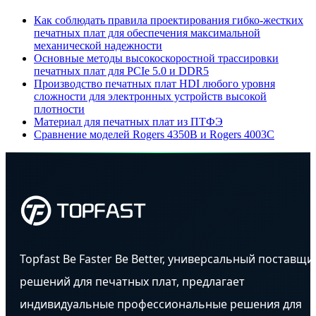
Как соблюдать правила проектирования гибко-жестких
печатных плат для обеспечения максимальной
механической надежности
Основные методы высокоскоростной трассировки
печатных плат для PCIe 5.0 и DDR5
Производство печатных плат HDI любого уровня
сложности для электронных устройств высокой
плотности
Материал для печатных плат из ПТФЭ
Сравнение моделей Rogers 4350B и Rogers 4003C
Topfast Be Faster Be Better, универсальный поставщи
решений для печатных плат, предлагает
индивидуальные профессиональные решения для