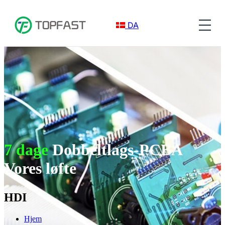
DA
7 dage
Dobbeltlags-PCBA
Vores løfte
HDI
Hjem