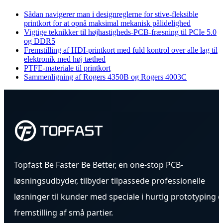
Sådan navigerer man i designreglerne for stive-fleksible
printkort for at opnå maksimal mekanisk pålidelighed
Vigtige teknikker til højhastigheds-PCB-fræsning til PCIe 5.0
og DDR5
Fremstilling af HDI-printkort med fuld kontrol over alle lag til
elektronik med høj tæthed
PTFE-materiale til printkort
Sammenligning af Rogers 4350B og Rogers 4003C
Topfast Be Faster Be Better, en one-stop PCB-
løsningsudbyder, tilbyder tilpassede professionelle
løsninger til kunder med speciale i hurtig prototyping 
fremstilling af små partier.