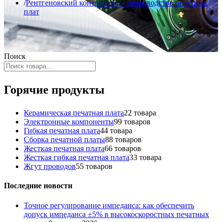
Рентгеновский контроль при производстве печатных
плат
Поиск
Горячие продукты
Керамическая печатная плата
2
2 товара
Электронные компоненты
9
9 товаров
Гибкая печатная плата
4
4 товара
Сборка печатной платы
8
8 товаров
Жесткая печатная плата
6
6 товаров
Жесткая гибкая печатная плата
3
3 товара
Жгут проводов
5
5 товаров
Последние новости
Точное регулирование импеданса: как обеспечить
допуск импеданса ±5% в высокоскоростных печатных