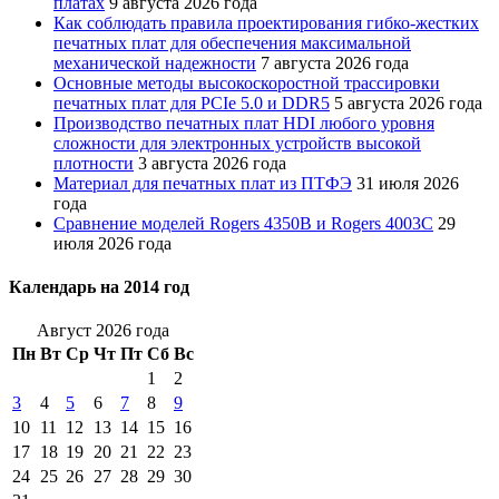
платах
9 августа 2026 года
Как соблюдать правила проектирования гибко-жестких
печатных плат для обеспечения максимальной
механической надежности
7 августа 2026 года
Основные методы высокоскоростной трассировки
печатных плат для PCIe 5.0 и DDR5
5 августа 2026 года
Производство печатных плат HDI любого уровня
сложности для электронных устройств высокой
плотности
3 августа 2026 года
Материал для печатных плат из ПТФЭ
31 июля 2026
года
Сравнение моделей Rogers 4350B и Rogers 4003C
29
июля 2026 года
Календарь на 2014 год
Август 2026 года
Пн
Вт
Ср
Чт
Пт
Сб
Вс
1
2
3
4
5
6
7
8
9
10
11
12
13
14
15
16
17
18
19
20
21
22
23
24
25
26
27
28
29
30