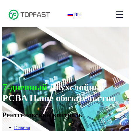
RU
7-дневный
Двухслойные
PCBA Наше обязательство
Рентгеновский контроль
Главная