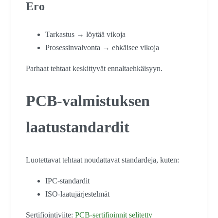
Ero
Tarkastus → löytää vikoja
Prosessinvalvonta → ehkäisee vikoja
Parhaat tehtaat keskittyvät ennaltaehkäisyyn.
PCB-valmistuksen
laatustandardit
Luotettavat tehtaat noudattavat standardeja, kuten:
IPC-standardit
ISO-laatujärjestelmät
Sertifiointiviite:
PCB-sertifioinnit selitetty