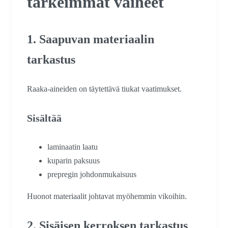
tärkeimmät vaiheet
1. Saapuvan materiaalin
tarkastus
Raaka-aineiden on täytettävä tiukat vaatimukset.
Sisältää
laminaatin laatu
kuparin paksuus
prepregin johdonmukaisuus
Huonot materiaalit johtavat myöhemmin vikoihin.
2. Sisäisen kerroksen tarkastus