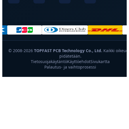
© 2008-2026
TOPFAST PCB Technology Co., Ltd.
Kaikki oikeud
pidätetään.
Tietosuojakäytäntö
Käyttöehdot
Sivukartta
Palautus- ja vaihtoprosessi