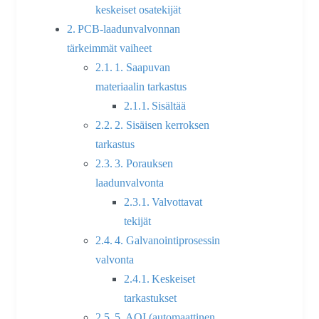
keskeiset osatekijät
PCB-laadunvalvonnan
tärkeimmät vaiheet
1. Saapuvan
materiaalin tarkastus
Sisältää
2. Sisäisen kerroksen
tarkastus
3. Porauksen
laadunvalvonta
Valvottavat
tekijät
4. Galvanointiprosessin
valvonta
Keskeiset
tarkastukset
5. AOI (automaattinen