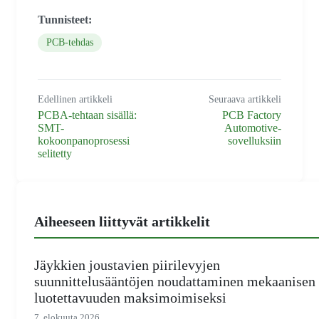
Tunnisteet:
PCB-tehdas
Edellinen artikkeli
Seuraava artikkeli
PCBA-tehtaan sisällä:
PCB Factory
SMT-
Automotive-
kokoonpanoprosessi
sovelluksiin
selitetty
Aiheeseen liittyvät artikkelit
Jäykkien joustavien piirilevyjen
suunnittelusääntöjen noudattaminen mekaanisen
luotettavuuden maksimoimiseksi
7. elokuuta 2026