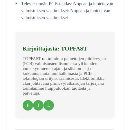
Televiestinnän PCB-tehdas: Nopean ja luotettavan
valmistuksen vaatimukset: Nopean ja luotettavan
valmistuksen vaatimukset
Kirjoittajasta: TOPFAST
TOPFAST on toiminut painettujen piirilevyjen
(PCB) valmistusteollisuudessa yli kahden
vuosikymmenen ajan, ja sillä on laaja
kokemus tuotannonhallinnasta ja PCB-
teknologian erityisosaamisesta. Elektroniikka-
alan johtavana piirilevyratkaisujen tarjoajana
toimitamme huippuluokan tuotteita ja
palveluja.
F
T
L