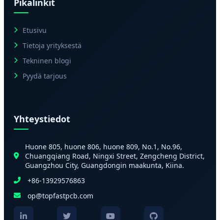
Pikalinkit
Etusivu
Tietoja yrityksestä
Tekninen blogi
Pyydä tarjous
Yhteystiedot
Huone 805, huone 806, huone 809, No.1, No.96,
Chuangqiang Road, Ningxi Street, Zengcheng District,
Guangzhou City, Guangdongin maakunta, Kiina.
+86-13929576863
op@topfastpcb.com