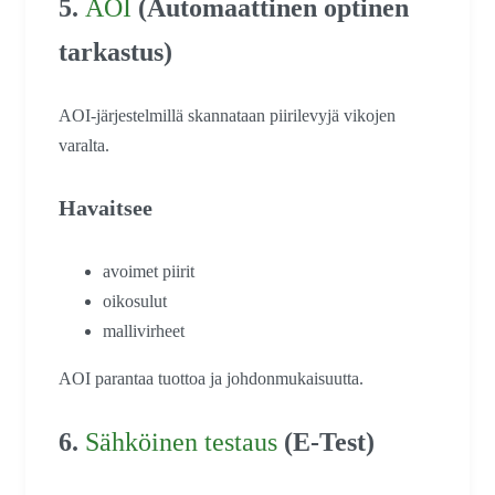
5.
AOI
(Automaattinen optinen
tarkastus)
AOI-järjestelmillä skannataan piirilevyjä vikojen
varalta.
Havaitsee
avoimet piirit
oikosulut
mallivirheet
AOI parantaa tuottoa ja johdonmukaisuutta.
6.
Sähköinen testaus
(E-Test)