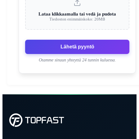
Lataa klikkaamalla tai vedä ja pudota
Tiedoston enimmäiskoko: 20MB
Lähetä pyyntö
Otamme sinuun yhteyttä 24 tunnin kuluessa.