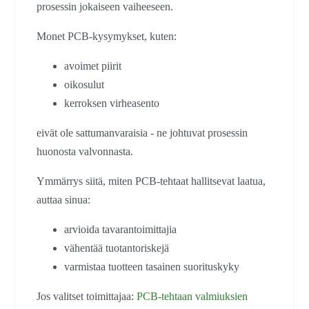
prosessin jokaiseen vaiheeseen.
Monet PCB-kysymykset, kuten:
avoimet piirit
oikosulut
kerroksen virheasento
eivät ole sattumanvaraisia - ne johtuvat prosessin
huonosta valvonnasta.
Ymmärrys siitä, miten PCB-tehtaat hallitsevat laatua,
auttaa sinua:
arvioida tavarantoimittajia
vähentää tuotantoriskejä
varmistaa tuotteen tasainen suorituskyky
Jos valitset toimittajaa:
PCB-tehtaan valmiuksien