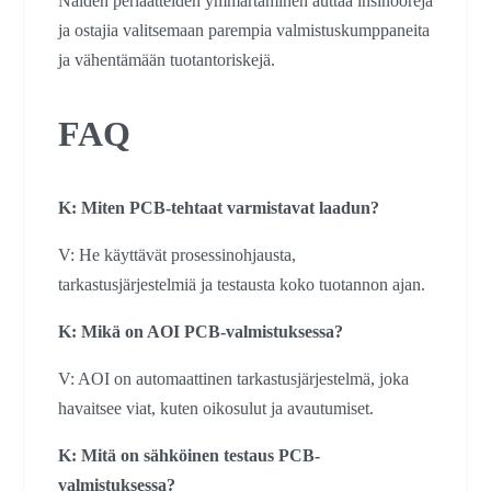
Näiden periaatteiden ymmärtäminen auttaa insinöörejä
ja ostajia valitsemaan parempia valmistuskumppaneita
ja vähentämään tuotantoriskejä.
FAQ
K: Miten PCB-tehtaat varmistavat laadun?
V: He käyttävät prosessinohjausta,
tarkastusjärjestelmiä ja testausta koko tuotannon ajan.
K: Mikä on AOI PCB-valmistuksessa?
V: AOI on automaattinen tarkastusjärjestelmä, joka
havaitsee viat, kuten oikosulut ja avautumiset.
K: Mitä on sähköinen testaus PCB-
valmistuksessa?