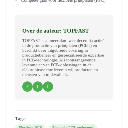
Complete gids voor flexibele printplaten (FPC)
Over de auteur: TOPFAST
TOPFAST is al meer dan twee decennia actief
in de productie van printplaten (PCB's) en
beschikt over uitgebreide ervaring in
productiebeheer en gespecialiseerde expertise
in PCB-technologie. Als toonaangevende
leverancier van PCB-oplossingen in de
elektronicasector leveren wij producten en
diensten van topkwaliteit.
F
T
L
Tags:
Flexibele PCB
Flexibele PCB-onderzoek