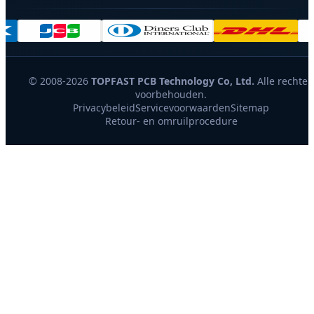
© 2008-2026
TOPFAST PCB Technology Co, Ltd.
Alle rechten
voorbehouden.
Privacybeleid
Servicevoorwaarden
Sitemap
Retour- en omruilprocedure