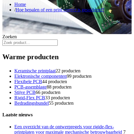
Home
Hoe bepalen of een print correct is gesoldeerd?
Zoeken
Warme producten
Keramische printplaat
2
2 producten
Elektronische componenten
9
9 producten
Flexibele PCB
4
4 producten
PCB-assemblage
8
8 producten
Stijve PCB
6
6 producten
Rigid-Flex PCB
3
3 producten
Bedradingsbundel
5
5 producten
Laatste nieuws
Een overzicht van de ontwerpregels voor rigide-flex-
printplaten voor maximale mechanische betrouwbaarheid
7