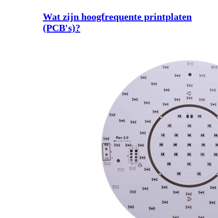
Wat zijn hoogfrequente printplaten
(PCB's)?