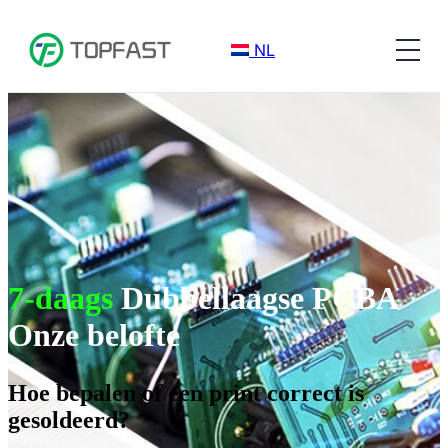
NL
7-daags
Dubbellaagse PCBA
Onze belofte
Hoe bepalen of een print correct is
gesoldeerd?