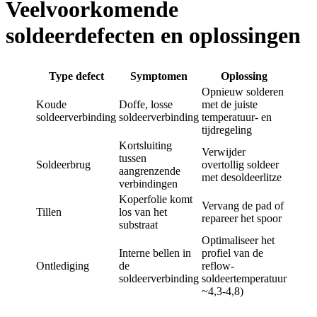
Veelvoorkomende
soldeerdefecten en oplossingen
Type defect
Symptomen
Oplossing
Opnieuw solderen
Koude
Doffe, losse
met de juiste
soldeerverbinding
soldeerverbinding
temperatuur- en
tijdregeling
Kortsluiting
Verwijder
tussen
Soldeerbrug
overtollig soldeer
aangrenzende
met desoldeerlitze
verbindingen
Koperfolie komt
Vervang de pad of
Tillen
los van het
repareer het spoor
substraat
Optimaliseer het
Interne bellen in
profiel van de
Ontlediging
de
reflow-
soldeerverbinding
soldeertemperatuur
~4,3-4,8)