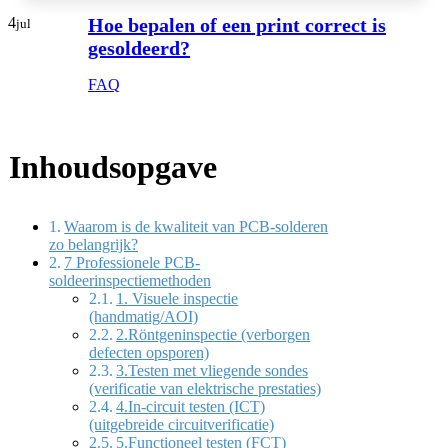
4
Hoe bepalen of een print correct is
jul
gesoldeerd?
FAQ
Inhoudsopgave
Waarom is de kwaliteit van PCB-solderen
zo belangrijk?
7 Professionele PCB-
soldeerinspectiemethoden
1. Visuele inspectie
(handmatig/AOI)
2.Röntgeninspectie (verborgen
defecten opsporen)
3.Testen met vliegende sondes
(verificatie van elektrische prestaties)
4.In-circuit testen (ICT)
(uitgebreide circuitverificatie)
5.Functioneel testen (FCT)