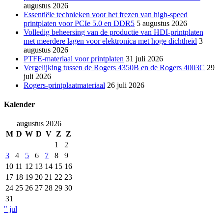
augustus 2026
Essentiële technieken voor het frezen van high-speed
printplaten voor PCIe 5.0 en DDR5
5 augustus 2026
Volledig beheersing van de productie van HDI-printplaten
met meerdere lagen voor elektronica met hoge dichtheid
3
augustus 2026
PTFE-materiaal voor printplaten
31 juli 2026
Vergelijking tussen de Rogers 4350B en de Rogers 4003C
29
juli 2026
Rogers-printplaatmateriaal
26 juli 2026
Kalender
augustus 2026
M
D
W
D
V
Z
Z
1
2
3
4
5
6
7
8
9
10
11
12
13
14
15
16
17
18
19
20
21
22
23
24
25
26
27
28
29
30
31
" jul