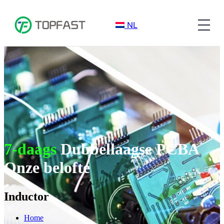
NL
7-daags
Dubbellaagse PCBA
Onze belofte
Inductor
Home