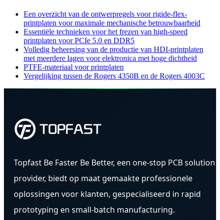
Een overzicht van de ontwerpregels voor rigide-flex-
printplaten voor maximale mechanische betrouwbaarheid
Essentiële technieken voor het frezen van high-speed
printplaten voor PCIe 5.0 en DDR5
Volledig beheersing van de productie van HDI-printplaten
met meerdere lagen voor elektronica met hoge dichtheid
PTFE-materiaal voor printplaten
Vergelijking tussen de Rogers 4350B en de Rogers 4003C
Topfast Be Faster Be Better, een one-stop PCB solution
provider, biedt op maat gemaakte professionele
oplossingen voor klanten, gespecialiseerd in rapid
prototyping en small-batch manufacturing.