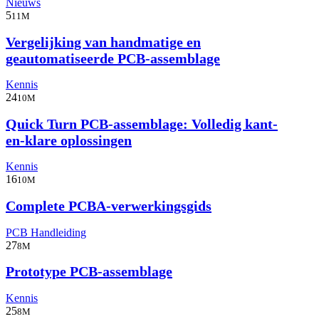
Nieuws
5
11M
Vergelijking van handmatige en
geautomatiseerde PCB-assemblage
Kennis
24
10M
Quick Turn PCB-assemblage: Volledig kant-
en-klare oplossingen
Kennis
16
10M
Complete PCBA-verwerkingsgids
PCB Handleiding
27
8M
Prototype PCB-assemblage
Kennis
25
8M