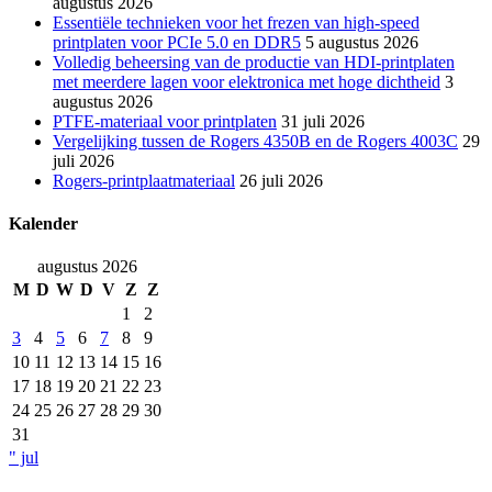
augustus 2026
Essentiële technieken voor het frezen van high-speed
printplaten voor PCIe 5.0 en DDR5
5 augustus 2026
Volledig beheersing van de productie van HDI-printplaten
met meerdere lagen voor elektronica met hoge dichtheid
3
augustus 2026
PTFE-materiaal voor printplaten
31 juli 2026
Vergelijking tussen de Rogers 4350B en de Rogers 4003C
29
juli 2026
Rogers-printplaatmateriaal
26 juli 2026
Kalender
augustus 2026
M
D
W
D
V
Z
Z
1
2
3
4
5
6
7
8
9
10
11
12
13
14
15
16
17
18
19
20
21
22
23
24
25
26
27
28
29
30
31
" jul