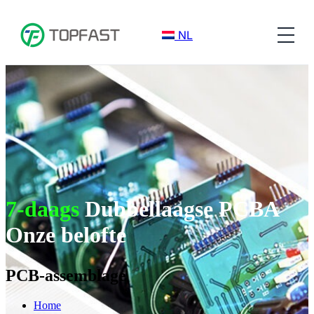
NL
7-daags
Dubbellaagse PCBA
Onze belofte
PCB-assemblage
Home