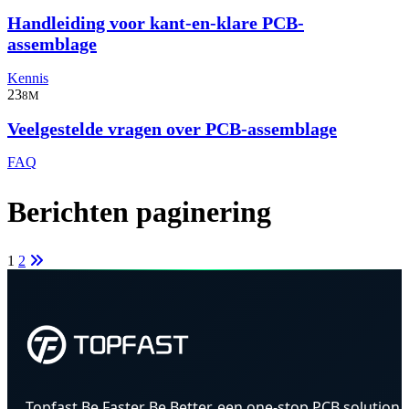
Handleiding voor kant-en-klare PCB-
assemblage
Kennis
23
8M
Veelgestelde vragen over PCB-assemblage
FAQ
Berichten paginering
1
2
Topfast Be Faster Be Better, een one-stop PCB solution