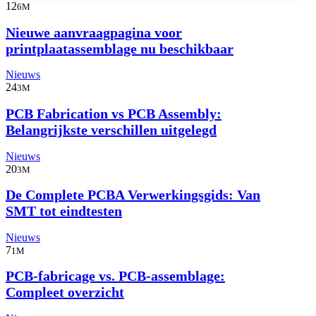
12
6M
Nieuwe aanvraagpagina voor
printplaatassemblage nu beschikbaar
Nieuws
24
3M
PCB Fabrication vs PCB Assembly:
Belangrijkste verschillen uitgelegd
Nieuws
20
3M
De Complete PCBA Verwerkingsgids: Van
SMT tot eindtesten
Nieuws
7
1M
PCB-fabricage vs. PCB-assemblage:
Compleet overzicht