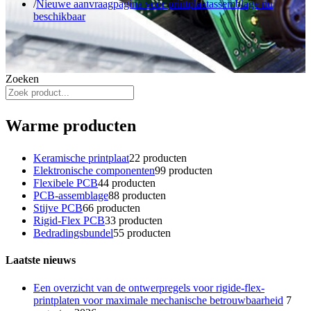
Nieuwe aanvraagpagina voor printplaatassemblage nu
beschikbaar
Zoeken
Warme producten
Keramische printplaat
2
2 producten
Elektronische componenten
9
9 producten
Flexibele PCB
4
4 producten
PCB-assemblage
8
8 producten
Stijve PCB
6
6 producten
Rigid-Flex PCB
3
3 producten
Bedradingsbundel
5
5 producten
Laatste nieuws
Een overzicht van de ontwerpregels voor rigide-flex-
printplaten voor maximale mechanische betrouwbaarheid
7