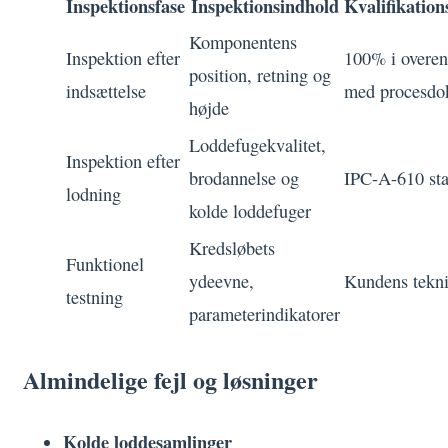
Inspektionsfase
Inspektionsindhold
Kvalifikatio
Komponentens
Inspektion efter
100% i overe
position, retning og
indsættelse
med procesdo
højde
Loddefugekvalitet,
Inspektion efter
brodannelse og
IPC-A-610 st
lodning
kolde loddefuger
Kredsløbets
Funktionel
ydeevne,
Kundens tekni
testning
parameterindikatorer
Almindelige fejl og løsninger
Kolde loddesamlinger