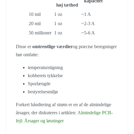
kapacitet
høj tæthed
10 mil
1 oz
~1 A
20 mil
1 oz
~2-3 A
50 millioner
1 oz
~5-6 A
Disse er
omtrentlige værdier
og præcise beregninger
bør omfatte:
temperaturstigning
kobberets tykkelse
Sporlængde
bestyrelsesmiljø
Forkert håndtering af strøm er en af de almindelige
årsager, der diskuteres i artiklen:
Almindelige PCB-
fejl: Årsager og løsninger