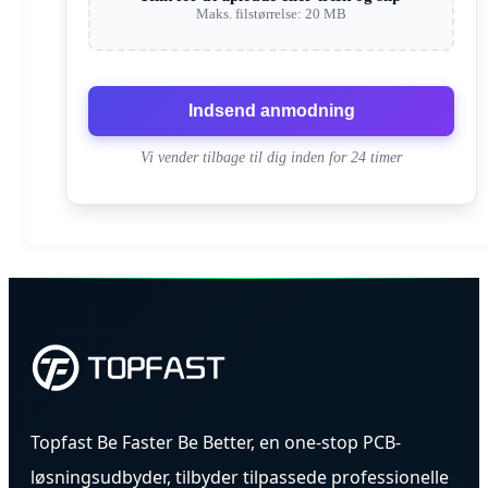
Maks. filstørrelse: 20 MB
Indsend anmodning
Vi vender tilbage til dig inden for 24 timer
Topfast Be Faster Be Better, en one-stop PCB-
løsningsudbyder, tilbyder tilpassede professionelle