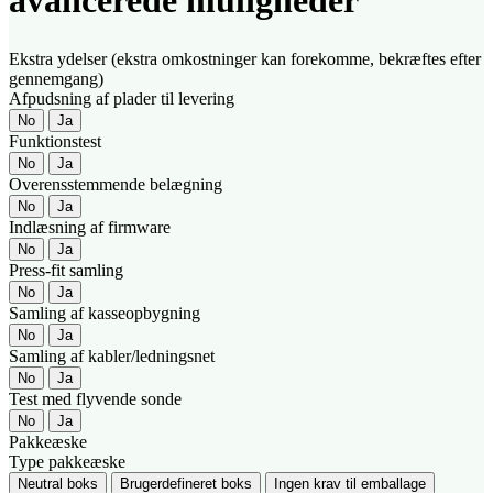
Ekstra ydelser (ekstra omkostninger kan forekomme, bekræftes efter
gennemgang)
Afpudsning af plader til levering
No
Ja
Funktionstest
No
Ja
Overensstemmende belægning
No
Ja
Indlæsning af firmware
No
Ja
Press-fit samling
No
Ja
Samling af kasseopbygning
No
Ja
Samling af kabler/ledningsnet
No
Ja
Test med flyvende sonde
No
Ja
Pakkeæske
Type pakkeæske
Neutral boks
Brugerdefineret boks
Ingen krav til emballage