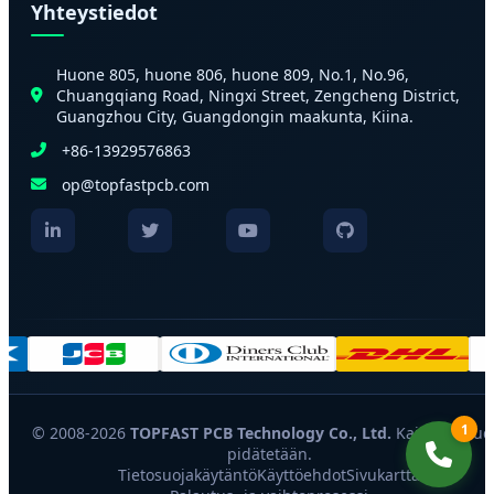
Yhteystiedot
Huone 805, huone 806, huone 809, No.1, No.96,
Chuangqiang Road, Ningxi Street, Zengcheng District,
Guangzhou City, Guangdongin maakunta, Kiina.
+86-13929576863
op@topfastpcb.com
1
© 2008-2026
TOPFAST PCB Technology Co., Ltd.
Kaikki oikeud
pidätetään.
Tietosuojakäytäntö
Käyttöehdot
Sivukartta