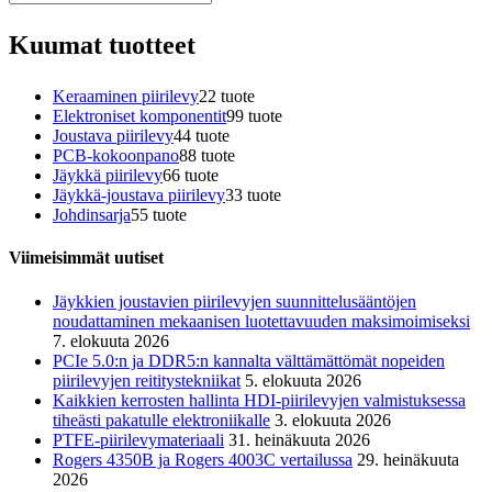
Kuumat tuotteet
Keraaminen piirilevy
2
2 tuote
Elektroniset komponentit
9
9 tuote
Joustava piirilevy
4
4 tuote
PCB-kokoonpano
8
8 tuote
Jäykkä piirilevy
6
6 tuote
Jäykkä-joustava piirilevy
3
3 tuote
Johdinsarja
5
5 tuote
Viimeisimmät uutiset
Jäykkien joustavien piirilevyjen suunnittelusääntöjen
noudattaminen mekaanisen luotettavuuden maksimoimiseksi
7. elokuuta 2026
PCIe 5.0:n ja DDR5:n kannalta välttämättömät nopeiden
piirilevyjen reititystekniikat
5. elokuuta 2026
Kaikkien kerrosten hallinta HDI-piirilevyjen valmistuksessa
tiheästi pakatulle elektroniikalle
3. elokuuta 2026
PTFE-piirilevymateriaali
31. heinäkuuta 2026
Rogers 4350B ja Rogers 4003C vertailussa
29. heinäkuuta
2026