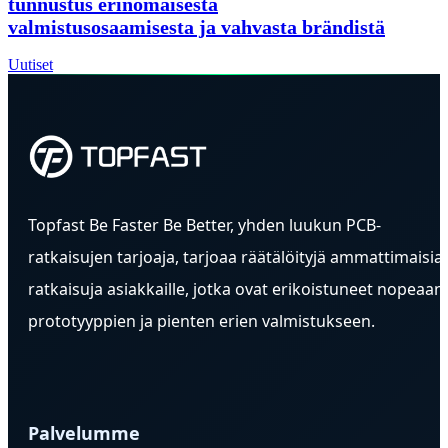
tunnustus erinomaisesta
valmistusosaamisesta ja vahvasta brändistä
Uutiset
Topfast Be Faster Be Better, yhden luukun PCB-
ratkaisujen tarjoaja, tarjoaa räätälöityjä ammattimaisia
ratkaisuja asiakkaille, jotka ovat erikoistuneet nopeaan
prototyyppien ja pienten erien valmistukseen.
Palvelumme