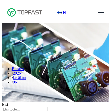
FI
Etusivu
2026
kesäkuu
06
Etsi