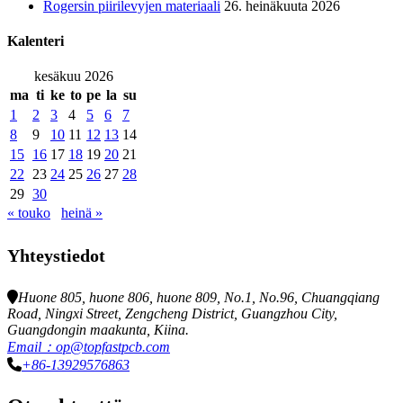
Rogersin piirilevyjen materiaali
26. heinäkuuta 2026
Kalenteri
kesäkuu 2026
ma
ti
ke
to
pe
la
su
1
2
3
4
5
6
7
8
9
10
11
12
13
14
15
16
17
18
19
20
21
22
23
24
25
26
27
28
29
30
« touko
heinä »
Yhteystiedot
Huone 805, huone 806, huone 809, No.1, No.96, Chuangqiang
Road, Ningxi Street, Zengcheng District, Guangzhou City,
Guangdongin maakunta, Kiina.
Email：op@topfastpcb.com
+86-13929576863