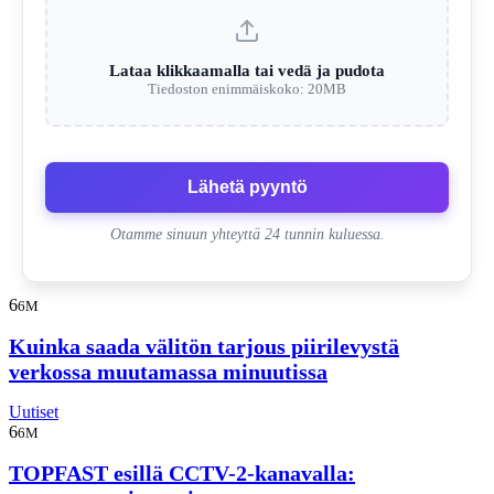
Lataa klikkaamalla tai vedä ja pudota
Tiedoston enimmäiskoko: 20MB
Lähetä pyyntö
Otamme sinuun yhteyttä 24 tunnin kuluessa.
6
6M
Kuinka saada välitön tarjous piirilevystä
verkossa muutamassa minuutissa
Uutiset
6
6M
TOPFAST esillä CCTV-2-kanavalla: