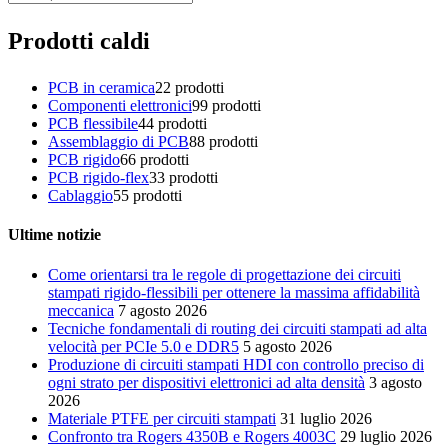
Prodotti caldi
PCB in ceramica
2
2 prodotti
Componenti elettronici
9
9 prodotti
PCB flessibile
4
4 prodotti
Assemblaggio di PCB
8
8 prodotti
PCB rigido
6
6 prodotti
PCB rigido-flex
3
3 prodotti
Cablaggio
5
5 prodotti
Ultime notizie
Come orientarsi tra le regole di progettazione dei circuiti
stampati rigido-flessibili per ottenere la massima affidabilità
meccanica
7 agosto 2026
Tecniche fondamentali di routing dei circuiti stampati ad alta
velocità per PCIe 5.0 e DDR5
5 agosto 2026
Produzione di circuiti stampati HDI con controllo preciso di
ogni strato per dispositivi elettronici ad alta densità
3 agosto
2026
Materiale PTFE per circuiti stampati
31 luglio 2026
Confronto tra Rogers 4350B e Rogers 4003C
29 luglio 2026