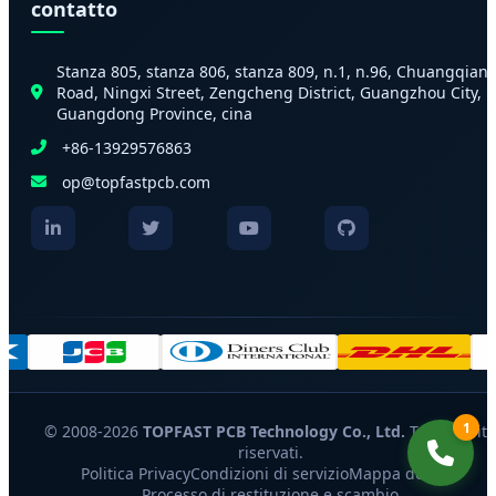
contatto
Stanza 805, stanza 806, stanza 809, n.1, n.96, Chuangqian
Road, Ningxi Street, Zengcheng District, Guangzhou City,
Guangdong Province, cina
+86-13929576863
op@topfastpcb.com
1
© 2008-2026
TOPFAST PCB Technology Co., Ltd.
Tutti i diritt
riservati.
Politica Privacy
Condizioni di servizio
Mappa del sito
Processo di restituzione e scambio