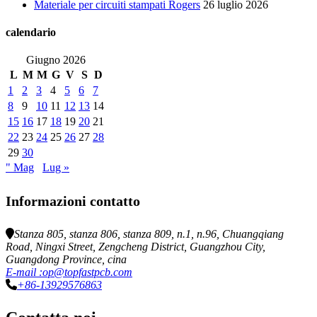
Materiale per circuiti stampati Rogers
26 luglio 2026
calendario
Giugno 2026
L
M
M
G
V
S
D
1
2
3
4
5
6
7
8
9
10
11
12
13
14
15
16
17
18
19
20
21
22
23
24
25
26
27
28
29
30
" Mag
Lug »
Informazioni contatto
Stanza 805, stanza 806, stanza 809, n.1, n.96, Chuangqiang
Road, Ningxi Street, Zengcheng District, Guangzhou City,
Guangdong Province, cina
E-mail :op@topfastpcb.com
+86-13929576863