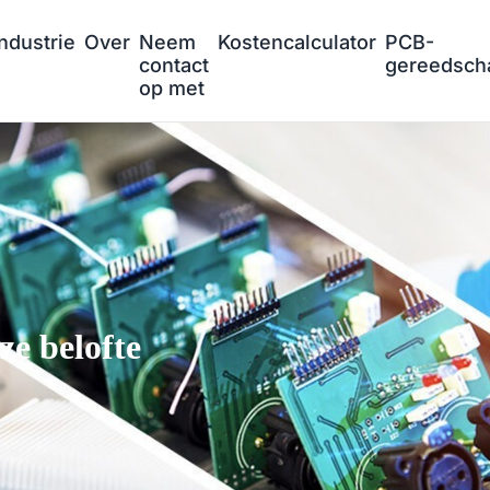
Industrie
Over
Neem
Kostencalculator
PCB-
contact
gereedsch
op met
e belofte