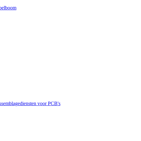
belboom
ssemblagediensten voor PCB's