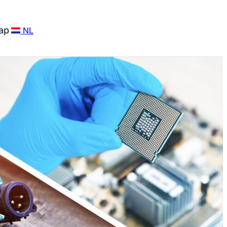
ap
NL