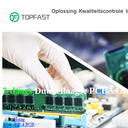
Oplossing
Kwaliteitscontrole
7-daags
Dubbellaagse PCBA Onz
Stijve PCB
Home
FR-4 PCB