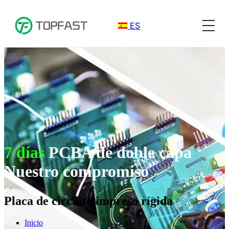
ES
7 días
PCBA de doble capa
Nuestro compromiso
Placa de circuito impreso rígida
Inicio