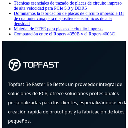
Técnicas esenciales de trazado de placas de circuito impreso
de alta velocidad para PCIe 5.0 y DDR5
Dominamos la fabricación de placas de circuito impreso HDI
de cualquier capa para dispositivos electrónicos de alta
densidad
Material de PTFE para placas de circuito impreso
Comparación entre el Rogers 4350B y el Rogers 4003C
Topfast Be Faster Be Better, un proveedor integral de
soluciones de PCB, ofrece soluciones profesionales
personalizadas para los clientes, especializándose en la
creación rápida de prototipos y la fabricación de lotes
pequeños.