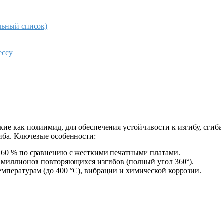
льный список)
ессу
кие как полиимид, для обеспечения устойчивости к изгибу, сг
иба. Ключевые особенности:
а 60 % по сравнению с жесткими печатными платами.
 миллионов повторяющихся изгибов (полный угол 360°).
емпературам (до 400 °C), вибрации и химической коррозии.