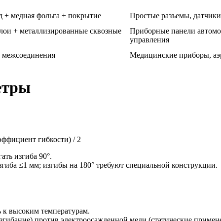
+ медная фольга + покрытие
Простые разъемы, датчики
лои + металлизированные сквозные
Приборные панели автом
управления
е межсоединения
Медицинские приборы, аэ
етры
ффициент гибкости) / 2
ать изгиба 90°.
гиба ≤1 мм; изгибы на 180° требуют специальной конструкции.
ь к высоким температурам.
згибание) против электроосажденной меди (статические примен