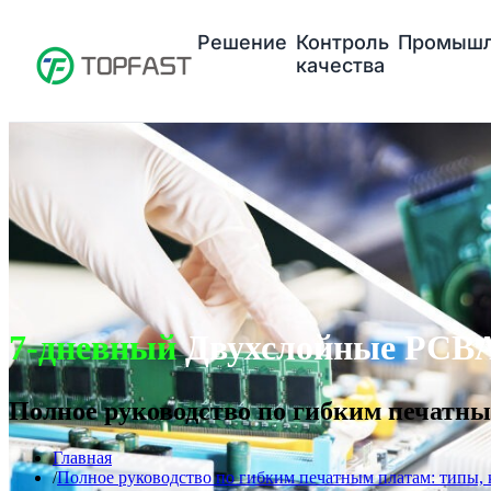
Решение
Контроль
Промышл
качества
7-дневный
Двухслойные PCBA
Полное руководство по гибким печатны
Главная
Полное руководство по гибким печатным платам: типы, 