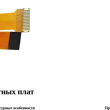
тных плат
турные особенности
Пр