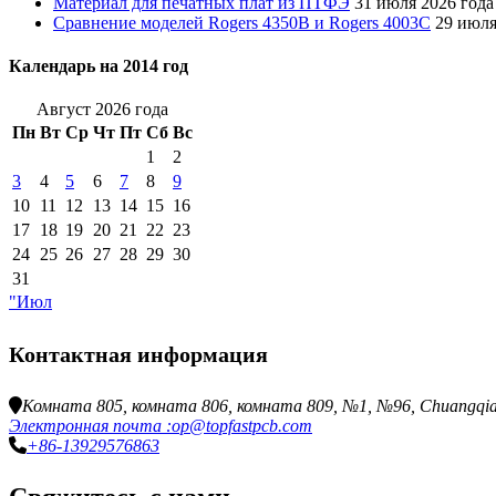
Материал для печатных плат из ПТФЭ
31 июля 2026 года
Сравнение моделей Rogers 4350B и Rogers 4003C
29 июля
Календарь на 2014 год
Август 2026 года
Пн
Вт
Ср
Чт
Пт
Сб
Вс
1
2
3
4
5
6
7
8
9
10
11
12
13
14
15
16
17
18
19
20
21
22
23
24
25
26
27
28
29
30
31
"Июл
Контактная информация
Комната 805, комната 806, комната 809, №1, №96, Chuangqiang 
Электронная почта :op@topfastpcb.com
+86-13929576863