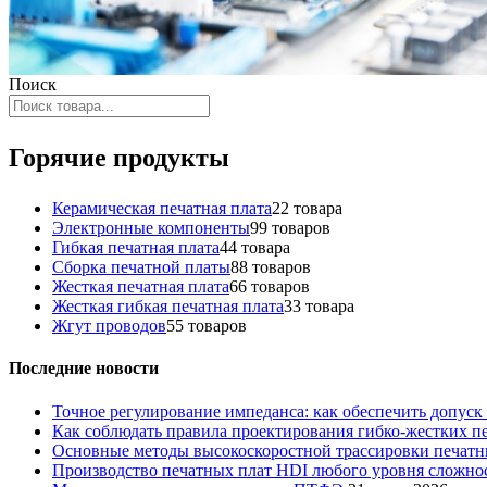
Поиск
Горячие продукты
Керамическая печатная плата
2
2 товара
Электронные компоненты
9
9 товаров
Гибкая печатная плата
4
4 товара
Сборка печатной платы
8
8 товаров
Жесткая печатная плата
6
6 товаров
Жесткая гибкая печатная плата
3
3 товара
Жгут проводов
5
5 товаров
Последние новости
Точное регулирование импеданса: как обеспечить допус
Как соблюдать правила проектирования гибко-жестких п
Основные методы высокоскоростной трассировки печатны
Производство печатных плат HDI любого уровня сложнос