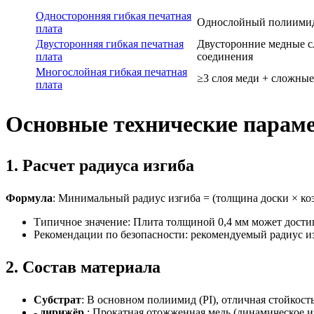
Односторонняя гибкая печатная
Однослойный полиимид 
плата
Двусторонняя гибкая печатная
Двусторонние медные с
плата
соединения
Многослойная гибкая печатная
≥3 слоя меди + сложны
плата
Основные технические парам
1. Расчет радиуса изгиба
Формула
: Минимальный радиус изгиба = (толщина доски × коэ
Типичное значение: Плита толщиной 0,4 мм может достиг
Рекомендации по безопасности: рекомендуемый радиус из
2. Состав материала
Субстрат
: В основном полиимид (PI), отличная стойкост
- дирижёр.
: Прокатная отожженная медь (динамическое и