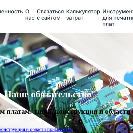
енность
О
Связаться
Калькулятор
Инструмен
нас
с сайтом
затрат
для печат
плат
 Наше обязательство
м платам: типы, конструкция и области
конструкция и области применения