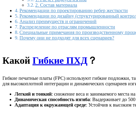
2. Состав материала
Рекомендации по проектированию ребер жесткости
Рекомендации по дизайну (структурированный контро
Анализ преимуществ и ограничений
Распределение по отраслям промышленности
Специальные примечания по производственному проц
Почему они не подходят для всех сценариев?
Какой
Гибкие ПХД
？
Гибкие печатные платы (FPC) используют гибкие подложки, та
для высокоплотной интеграции и динамических сценариев изг
Легкий и тонкий
: снижение веса и занимаемого места н
Динамическая способность изгиба
: Выдерживает до 500
Адаптация к окружающей среде
: Устойчив к высоким т