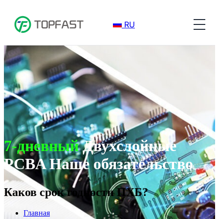
RU
7-дневный
Двухслойные
PCBA Наше обязательство
Каков срок годности ПХБ?
Главная