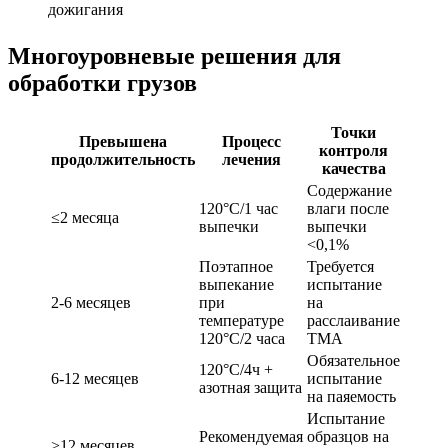
дожигания
Многоуровневые решения для
обработки грузов
Точки
Превышена
Процесс
контроля
продолжительность
лечения
качества
Содержание
120°C/1 час
влаги после
≤2 месяца
выпечки
выпечки
<0,1%
Поэтапное
Требуется
выпекание
испытание
2-6 месяцев
при
на
температуре
расслаивание
120°C/2 часа
TMA
Обязательное
120°C/4ч +
6-12 месяцев
испытание
азотная защита
на паяемость
Испытание
Рекомендуемая
образцов на
>12 месяцев