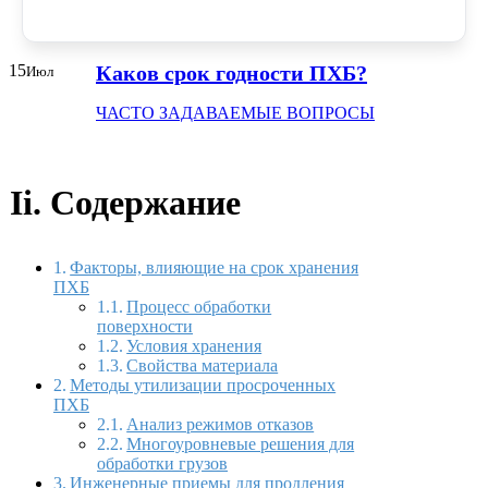
15
Каков срок годности ПХБ?
Июл
ЧАСТО ЗАДАВАЕМЫЕ ВОПРОСЫ
Ii. Содержание
Факторы, влияющие на срок хранения
ПХБ
Процесс обработки
поверхности
Условия хранения
Свойства материала
Методы утилизации просроченных
ПХБ
Анализ режимов отказов
Многоуровневые решения для
обработки грузов
Инженерные приемы для продления