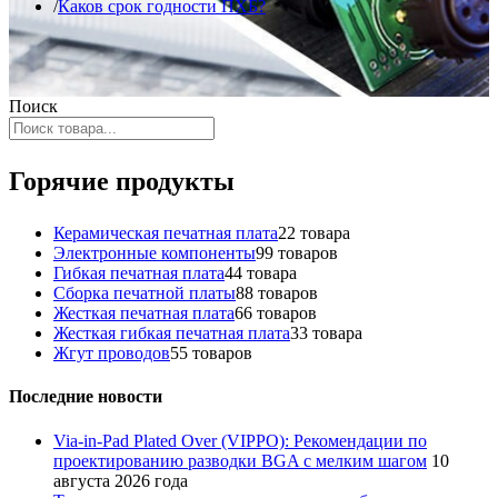
Каков срок годности ПХБ?
Поиск
Горячие продукты
Керамическая печатная плата
2
2 товара
Электронные компоненты
9
9 товаров
Гибкая печатная плата
4
4 товара
Сборка печатной платы
8
8 товаров
Жесткая печатная плата
6
6 товаров
Жесткая гибкая печатная плата
3
3 товара
Жгут проводов
5
5 товаров
Последние новости
Via-in-Pad Plated Over (VIPPO): Рекомендации по
проектированию разводки BGA с мелким шагом
10
августа 2026 года