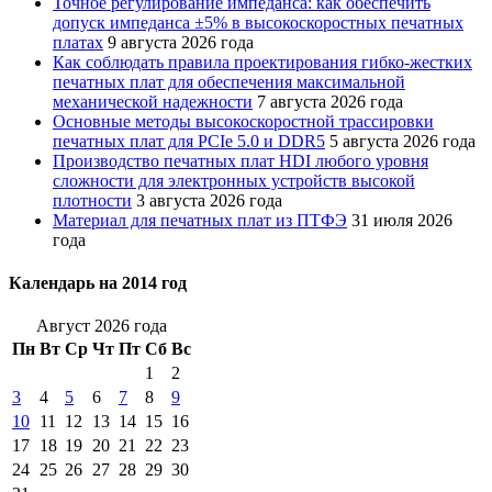
Точное регулирование импеданса: как обеспечить
допуск импеданса ±5% в высокоскоростных печатных
платах
9 августа 2026 года
Как соблюдать правила проектирования гибко-жестких
печатных плат для обеспечения максимальной
механической надежности
7 августа 2026 года
Основные методы высокоскоростной трассировки
печатных плат для PCIe 5.0 и DDR5
5 августа 2026 года
Производство печатных плат HDI любого уровня
сложности для электронных устройств высокой
плотности
3 августа 2026 года
Материал для печатных плат из ПТФЭ
31 июля 2026
года
Календарь на 2014 год
Август 2026 года
Пн
Вт
Ср
Чт
Пт
Сб
Вс
1
2
3
4
5
6
7
8
9
10
11
12
13
14
15
16
17
18
19
20
21
22
23
24
25
26
27
28
29
30