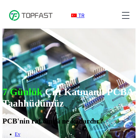
TR
7 Günlük
Çift Katmanlı PCBA
Taahhüdümüz
PCB'nin raf ömrü ne kadardır?
Ev