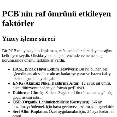
PCB'nin raf ömrünü etkileyen
faktörler
Yüzey işleme süreci
Bir PCB'nin yüzeyinin kaplaması, rafta ne kadar süre dayanacağını
belirleyen şeydir. Oksidasyona karşı direncinde ve neme karşı
korumasında önemli farklılıklar vardır.
HASL (Sıcak Hava Lehim Tesviyesi):
Bu iyi bilinen bir
işlemdir, ancak sadece altı ay kadar işe yarar ve bazen kalay
oksit oluşumuna yol açabilir.
ENIG (Akımsız Nikel Daldırma Altın)
: 12 aylık raf ömrü,
nikel difüzyonu nedeniyle "siyah ped" riski
Daldırma Gümüş
: Sadece 3 aylık raf ömrü, zamanla gümüş
göçü riskini artırır
OSP (Organik Lehimlenebilirlik Koruyucu)
: 3-6 ay,
bozulmayı önlemek için hava geçirmez sızdırmazlık gerektirir
Sert Altın Kaplama
: Özel uygulamalar için, 24 aya kadar raf
ömrü