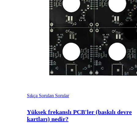
Sıkça Sorulan Sorular
Yüksek frekanslı PCB'ler (baskılı devre
kartları) nedir?