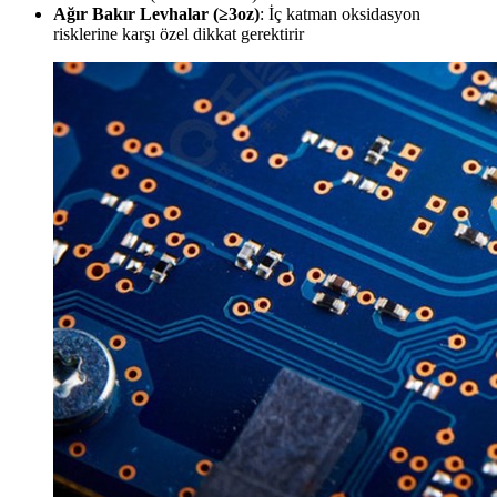
Ağır Bakır Levhalar (≥3oz)
: İç katman oksidasyon
risklerine karşı özel dikkat gerektirir