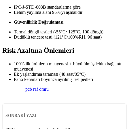
IPC-J-STD-003B standartlarına göre
Lehim yayılma alanı 95%'yi aşmalıdır
Güvenilirlik Doğrulaması
:
Termal döngü testleri (-55°C~125°C, 100 döngü)
Düdüklü tencere testi (121°C/100%RH, 96 saat)
Risk Azaltma Önlemleri
100% ilk ürünlerin muayenesi + büyütülmüş lehim bağlantı
muayenesi
Ek yaşlandırma taraması (48 saat/85°C)
Pano kenarları boyunca ayrılmış test pedleri
pcb raf ömrü
SONRAKI YAZI