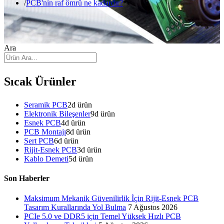
PCB'nin raf ömrü ne kadardır?
Ara
Sıcak Ürünler
Seramik PCB
2
d ürün
Elektronik Bileşenler
9
d ürün
Esnek PCB
4
d ürün
PCB Montajı
8
d ürün
Sert PCB
6
d ürün
Rijit-Esnek PCB
3
d ürün
Kablo Demeti
5
d ürün
Son Haberler
Maksimum Mekanik Güvenilirlik İçin Rijit-Esnek PCB
Tasarım Kurallarında Yol Bulma
7 Ağustos 2026
PCIe 5.0 ve DDR5 için Temel Yüksek Hızlı PCB