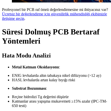
Profesyonel bir PCB raf ömrü değerlendirmesine mi ihtiyacınız var?
Ücretsiz bir değerlendirme için güvenilirlik mühendisliği ekibimizle
iletişime geçin
.
Süresi Dolmuş PCB Bertaraf
Yöntemleri
Hata Modu Analizi
Metal Katman Oksidasyonu
:
ENIG levhalarda altın tabakaya nikel difüzyonu (>12 ay)
HASL levhalarda artan kalay bıyığı riski
Substrat Bozunması
:
Reçine hidrolizi Tg değerini düşürür
Katmanlar arası yapışma mukavemeti ≥15% azalır (IPC-TM-
650 testi)