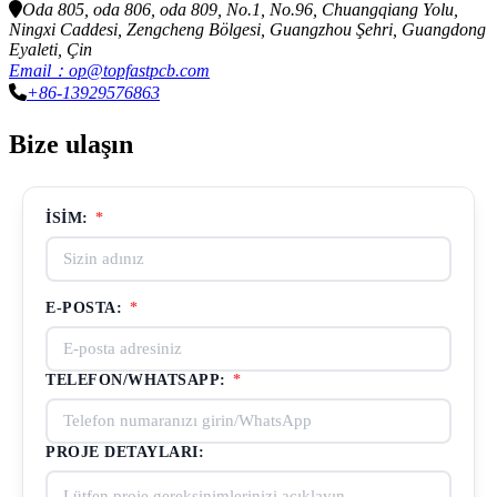
Oda 805, oda 806, oda 809, No.1, No.96, Chuangqiang Yolu,
Ningxi Caddesi, Zengcheng Bölgesi, Guangzhou Şehri, Guangdong
Eyaleti, Çin
Email：op@topfastpcb.com
+86-13929576863
Bize ulaşın
İSIM:
*
E-POSTA:
*
TELEFON/WHATSAPP:
*
PROJE DETAYLARI: