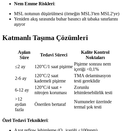
Nem Emme Riskleri
:
MSL notunun düşürülmesi (örneğin MSL3'ten MSL2'ye)
Yeniden akış sırasında buhar basıncı alt tabaka sınırlarını
aşıyor
Katmanlı Taşıma Çözümleri
Aşılan
Kalite Kontrol
Tedavi Süreci
Süre
Noktaları
Pişirme sonrası nem
≤2 ay
120°C/1 saat pişirme
içeriği <0,1%
120°C/2 saat
TMA delaminasyon
2-6 ay
kademeli pişirme
testi gereklidir
120°C/4 saat +
Zorunlu
6-12 ay
nitrojen koruması
lehimlenebilirlik testi
>12
Numuneler üzerinde
aydan
Önerilen bertaraf
termal şok testi
fazla
Özel Tedavi Teknikleri
:
Azot reflow lehimleme (O₂ içeriği <100ppm)