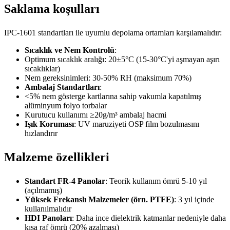
Saklama koşulları
IPC-1601 standartları ile uyumlu depolama ortamları karşılamalıdır:
Sıcaklık ve Nem Kontrolü
:
Optimum sıcaklık aralığı: 20±5°C (15-30°C'yi aşmayan aşırı
sıcaklıklar)
Nem gereksinimleri: 30-50% RH (maksimum 70%)
Ambalaj Standartları
:
<5% nem gösterge kartlarına sahip vakumla kapatılmış
alüminyum folyo torbalar
Kurutucu kullanımı ≥20g/m³ ambalaj hacmi
Işık Koruması
: UV maruziyeti OSP film bozulmasını
hızlandırır
Malzeme özellikleri
Standart FR-4 Panolar
: Teorik kullanım ömrü 5-10 yıl
(açılmamış)
Yüksek Frekanslı Malzemeler (örn. PTFE)
: 3 yıl içinde
kullanılmalıdır
HDI Panoları
: Daha ince dielektrik katmanlar nedeniyle daha
kısa raf ömrü (20% azalması)