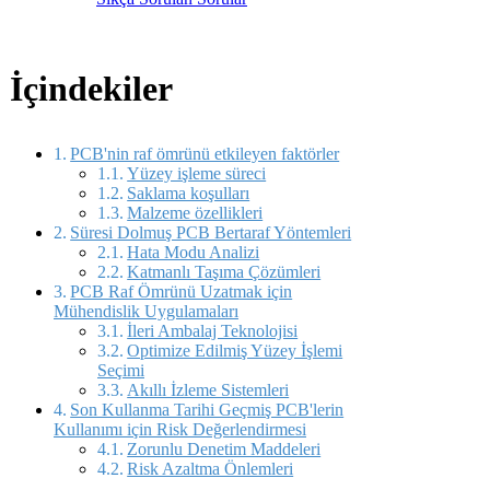
İçindekiler
PCB'nin raf ömrünü etkileyen faktörler
Yüzey işleme süreci
Saklama koşulları
Malzeme özellikleri
Süresi Dolmuş PCB Bertaraf Yöntemleri
Hata Modu Analizi
Katmanlı Taşıma Çözümleri
PCB Raf Ömrünü Uzatmak için
Mühendislik Uygulamaları
İleri Ambalaj Teknolojisi
Optimize Edilmiş Yüzey İşlemi
Seçimi
Akıllı İzleme Sistemleri
Son Kullanma Tarihi Geçmiş PCB'lerin
Kullanımı için Risk Değerlendirmesi
Zorunlu Denetim Maddeleri
Risk Azaltma Önlemleri