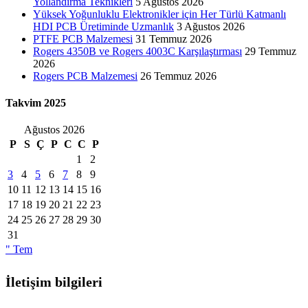
Yollandırma Teknikleri
5 Ağustos 2026
Yüksek Yoğunluklu Elektronikler için Her Türlü Katmanlı
HDI PCB Üretiminde Uzmanlık
3 Ağustos 2026
PTFE PCB Malzemesi
31 Temmuz 2026
Rogers 4350B ve Rogers 4003C Karşılaştırması
29 Temmuz
2026
Rogers PCB Malzemesi
26 Temmuz 2026
Takvim 2025
Ağustos 2026
P
S
Ç
P
C
C
P
1
2
3
4
5
6
7
8
9
10
11
12
13
14
15
16
17
18
19
20
21
22
23
24
25
26
27
28
29
30
31
" Tem
İletişim bilgileri