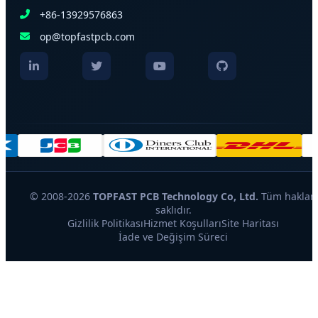
+86-13929576863
op@topfastpcb.com
© 2008-2026
TOPFAST PCB Technology Co, Ltd.
Tüm hakları
saklıdır.
Gizlilik Politikası
Hizmet Koşulları
Site Haritası
İade ve Değişim Süreci