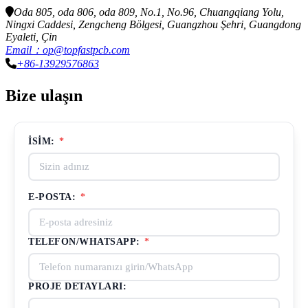
Oda 805, oda 806, oda 809, No.1, No.96, Chuangqiang Yolu,
Ningxi Caddesi, Zengcheng Bölgesi, Guangzhou Şehri, Guangdong
Eyaleti, Çin
Email：op@topfastpcb.com
+86-13929576863
Bize ulaşın
İSIM:
*
E-POSTA:
*
TELEFON/WHATSAPP:
*
PROJE DETAYLARI: