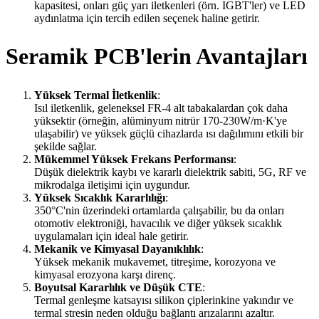
kapasitesi, onları güç yarı iletkenleri (örn. IGBT'ler) ve LED
aydınlatma için tercih edilen seçenek haline getirir.
Seramik PCB'lerin Avantajları
Yüksek Termal İletkenlik
:
Isıl iletkenlik, geleneksel FR-4 alt tabakalardan çok daha
yüksektir (örneğin, alüminyum nitrür 170-230W/m·K'ye
ulaşabilir) ve yüksek güçlü cihazlarda ısı dağılımını etkili bir
şekilde sağlar.
Mükemmel Yüksek Frekans Performansı
:
Düşük dielektrik kaybı ve kararlı dielektrik sabiti, 5G, RF ve
mikrodalga iletişimi için uygundur.
Yüksek Sıcaklık Kararlılığı
:
350°C'nin üzerindeki ortamlarda çalışabilir, bu da onları
otomotiv elektroniği, havacılık ve diğer yüksek sıcaklık
uygulamaları için ideal hale getirir.
Mekanik ve Kimyasal Dayanıklılık
:
Yüksek mekanik mukavemet, titreşime, korozyona ve
kimyasal erozyona karşı direnç.
Boyutsal Kararlılık ve Düşük CTE
:
Termal genleşme katsayısı silikon çiplerinkine yakındır ve
termal stresin neden olduğu bağlantı arızalarını azaltır.