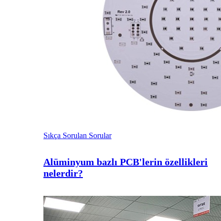
Sıkça Sorulan Sorular
Alüminyum bazlı PCB'lerin özellikleri
nelerdir?