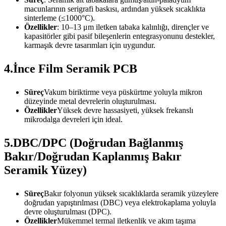
macunlarının serigrafi baskısı, ardından yüksek sıcaklıkta
sinterleme (≤1000°C).
Özellikler
: 10–13 μm iletken tabaka kalınlığı, dirençler ve
kapasitörler gibi pasif bileşenlerin entegrasyonunu destekler,
karmaşık devre tasarımları için uygundur.
4.İnce Film Seramik PCB
Süreç
Vakum biriktirme veya püskürtme yoluyla mikron
düzeyinde metal devrelerin oluşturulması.
Özellikler
Yüksek devre hassasiyeti, yüksek frekanslı
mikrodalga devreleri için ideal.
5.DBC/DPC (Doğrudan Bağlanmış
Bakır/Doğrudan Kaplanmış Bakır
Seramik Yüzey)
Süreç
Bakır folyonun yüksek sıcaklıklarda seramik yüzeylere
doğrudan yapıştırılması (DBC) veya elektrokaplama yoluyla
devre oluşturulması (DPC).
Özellikler
Mükemmel termal iletkenlik ve akım taşıma