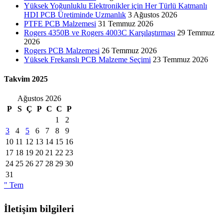
Yüksek Yoğunluklu Elektronikler için Her Türlü Katmanlı
HDI PCB Üretiminde Uzmanlık
3 Ağustos 2026
PTFE PCB Malzemesi
31 Temmuz 2026
Rogers 4350B ve Rogers 4003C Karşılaştırması
29 Temmuz
2026
Rogers PCB Malzemesi
26 Temmuz 2026
Yüksek Frekanslı PCB Malzeme Seçimi
23 Temmuz 2026
Takvim 2025
Ağustos 2026
P
S
Ç
P
C
C
P
1
2
3
4
5
6
7
8
9
10
11
12
13
14
15
16
17
18
19
20
21
22
23
24
25
26
27
28
29
30
31
" Tem
İletişim bilgileri