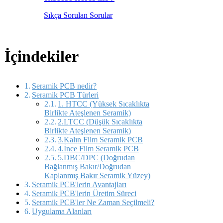
Sıkça Sorulan Sorular
İçindekiler
Seramik PCB nedir?
Seramik PCB Türleri
1. HTCC (Yüksek Sıcaklıkta
Birlikte Ateşlenen Seramik)
2.LTCC (Düşük Sıcaklıkta
Birlikte Ateşlenen Seramik)
3.Kalın Film Seramik PCB
4.İnce Film Seramik PCB
5.DBC/DPC (Doğrudan
Bağlanmış Bakır/Doğrudan
Kaplanmış Bakır Seramik Yüzey)
Seramik PCB'lerin Avantajları
Seramik PCB'lerin Üretim Süreci
Seramik PCB'ler Ne Zaman Seçilmeli?
Uygulama Alanları