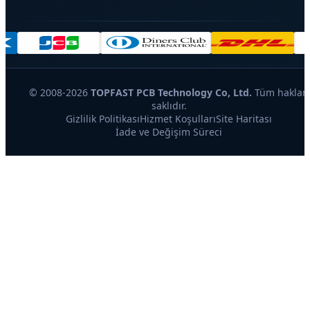
© 2008-2026
TOPFAST PCB Technology Co, Ltd.
Tüm hakları
saklıdır.
Gizlilik Politikası
Hizmet Koşulları
Site Haritası
İade ve Değişim Süreci