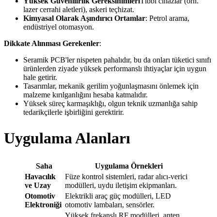
Yüksek Güvenilirlik Gereksinimleri
Tıbbi cihazlar (örn.
lazer cerrahi aletleri), askeri teçhizat.
Kimyasal Olarak Aşındırıcı Ortamlar
: Petrol arama,
endüstriyel otomasyon.
Dikkate Alınması Gerekenler
:
Seramik PCB'ler nispeten pahalıdır, bu da onları tüketici sınıfı
ürünlerden ziyade yüksek performanslı ihtiyaçlar için uygun
hale getirir.
Tasarımlar, mekanik gerilim yoğunlaşmasını önlemek için
malzeme kırılganlığını hesaba katmalıdır.
Yüksek süreç karmaşıklığı, olgun teknik uzmanlığa sahip
tedarikçilerle işbirliğini gerektirir.
Uygulama Alanları
Saha
Uygulama Örnekleri
Havacılık
Füze kontrol sistemleri, radar alıcı-verici
ve Uzay
modülleri, uydu iletişim ekipmanları.
Otomotiv
Elektrikli araç güç modülleri, LED
Elektroniği
otomotiv lambaları, sensörler.
Yüksek frekanslı RF modülleri, anten