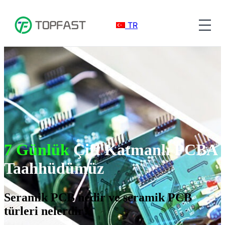
TR
7 Günlük
Çift Katmanlı PCBA
Taahhüdümüz
Seramik PCB nedir ve seramik PCB
türleri nelerdir?