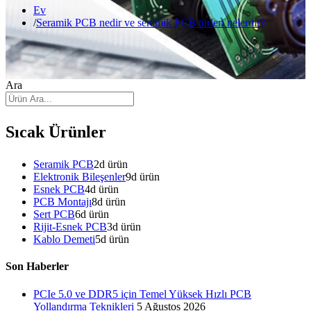
Ev
Seramik PCB nedir ve seramik PCB türleri nelerdir?
Ara
Sıcak Ürünler
Seramik PCB
2
d ürün
Elektronik Bileşenler
9
d ürün
Esnek PCB
4
d ürün
PCB Montajı
8
d ürün
Sert PCB
6
d ürün
Rijit-Esnek PCB
3
d ürün
Kablo Demeti
5
d ürün
Son Haberler
PCIe 5.0 ve DDR5 için Temel Yüksek Hızlı PCB
Yollandırma Teknikleri
5 Ağustos 2026