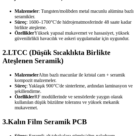
Malzemeler
: Tungsten/molibden metal macunlu alümina bazlı
seramikler.
Süreç
: 1600–1700°C'de hidrojenatmosferinde 48 saate kadar
birlikte ateşleme.
Özellikler
Yüksek yapısal mukavemet ve hassasiyet, yüksek
güvenilirlikli havacılık ve askeri uygulamalar için uygundur.
2.LTCC (Düşük Sıcaklıkta Birlikte
Ateşlenen Seramik)
Malzemeler
Altın bazlı macunlar ile kristal cam + seramik
kompozit malzemeler.
Süreç
: Yaklaşık 900°C'de sinterleme, ardından laminasyon ve
şekillendirme.
Özellikler
RF modüllerinde ve sensörlerde yaygın olarak
kullanılan düşük büzülme toleransı ve yüksek mekanik
mukavemet.
3.Kalın Film Seramik PCB
Süreç
: Seramik alt tabakalara gümüş/altın-paladyum