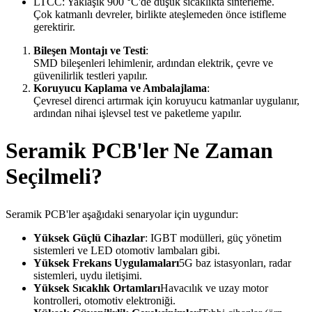
LTCC: Yaklaşık 900 °C'de düşük sıcaklıkta sinterleme.
Çok katmanlı devreler, birlikte ateşlemeden önce istifleme
gerektirir.
Bileşen Montajı ve Testi
:
SMD bileşenleri lehimlenir, ardından elektrik, çevre ve
güvenilirlik testleri yapılır.
Koruyucu Kaplama ve Ambalajlama
:
Çevresel direnci artırmak için koruyucu katmanlar uygulanır,
ardından nihai işlevsel test ve paketleme yapılır.
Seramik PCB'ler Ne Zaman
Seçilmeli?
Seramik PCB'ler aşağıdaki senaryolar için uygundur:
Yüksek Güçlü Cihazlar
: IGBT modülleri, güç yönetim
sistemleri ve LED otomotiv lambaları gibi.
Yüksek Frekans Uygulamaları
5G baz istasyonları, radar
sistemleri, uydu iletişimi.
Yüksek Sıcaklık Ortamları
Havacılık ve uzay motor
kontrolleri, otomotiv elektroniği.