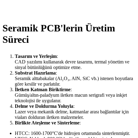
Seramik PCB'lerin Üretim
Süreci
Tasarım ve Yerleşim
:
CAD yazılımı kullanarak devre tasarımı, termal yönetim ve
sinyal bütünlüğünü optimize etme.
Substrat Hazırlama
:
Seramik alttabakalar (Al₂O₃, AlN, SiC vb.) istenen boyutlara
göre kesilir ve parlatılır.
İletken Katman Biriktirme
:
Gümüş/altın-paladyum iletken macun serigrafi veya inkjet
teknolojisi ile uygulanır.
Delme ve Doldurma Yoluyla
:
Lazer veya mekanik delme, katmanlar arası bağlantılar için
viaları dolduran iletken malzemeler.
Birlikte Ateşleme ve Sinterleme
:
HTCC: 1600-1700°C'de hidrojen ortamında sinterlenmiştir.