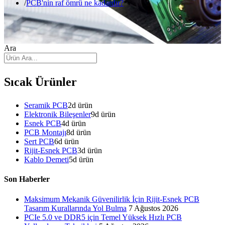
PCB'nin raf ömrü ne kadardır?
Ara
Sıcak Ürünler
Seramik PCB
2
d ürün
Elektronik Bileşenler
9
d ürün
Esnek PCB
4
d ürün
PCB Montajı
8
d ürün
Sert PCB
6
d ürün
Rijit-Esnek PCB
3
d ürün
Kablo Demeti
5
d ürün
Son Haberler
Maksimum Mekanik Güvenilirlik İçin Rijit-Esnek PCB
Tasarım Kurallarında Yol Bulma
7 Ağustos 2026
PCIe 5.0 ve DDR5 için Temel Yüksek Hızlı PCB