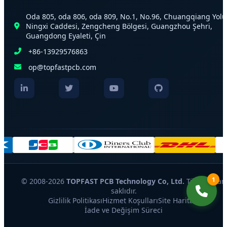
Oda 805, oda 806, oda 809, No.1, No.96, Chuangqiang Yolu
Ningxi Caddesi, Zengcheng Bölgesi, Guangzhou Şehri,
Guangdong Eyaleti, Çin
+86-13929576863
op@topfastpcb.com
1
© 2008-2026
TOPFAST PCB Technology Co, Ltd.
Tüm hakları
saklıdır.
Gizlilik Politikası
Hizmet Koşulları
Site Haritası
İade ve Değişim Süreci