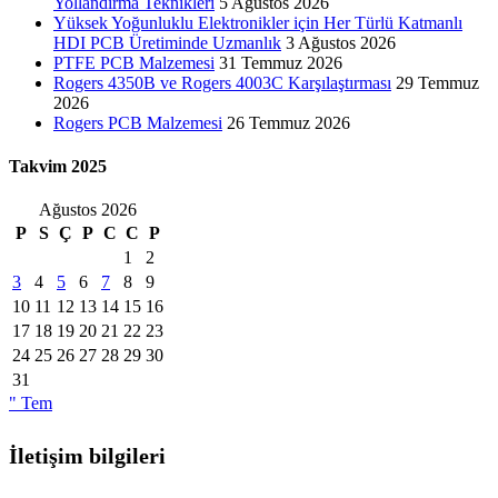
Yollandırma Teknikleri
5 Ağustos 2026
Yüksek Yoğunluklu Elektronikler için Her Türlü Katmanlı
HDI PCB Üretiminde Uzmanlık
3 Ağustos 2026
PTFE PCB Malzemesi
31 Temmuz 2026
Rogers 4350B ve Rogers 4003C Karşılaştırması
29 Temmuz
2026
Rogers PCB Malzemesi
26 Temmuz 2026
Takvim 2025
Ağustos 2026
P
S
Ç
P
C
C
P
1
2
3
4
5
6
7
8
9
10
11
12
13
14
15
16
17
18
19
20
21
22
23
24
25
26
27
28
29
30
31
" Tem
İletişim bilgileri