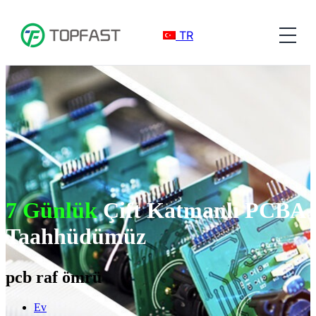
TR
7 Günlük
Çift Katmanlı PCBA
Taahhüdümüz
pcb raf ömrü
Ev