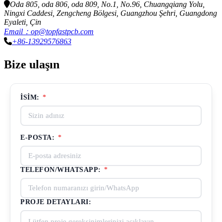
Oda 805, oda 806, oda 809, No.1, No.96, Chuangqiang Yolu,
Ningxi Caddesi, Zengcheng Bölgesi, Guangzhou Şehri, Guangdong
Eyaleti, Çin
Email：op@topfastpcb.com
+86-13929576863
Bize ulaşın
İSIM:
*
E-POSTA:
*
TELEFON/WHATSAPP:
*
PROJE DETAYLARI: