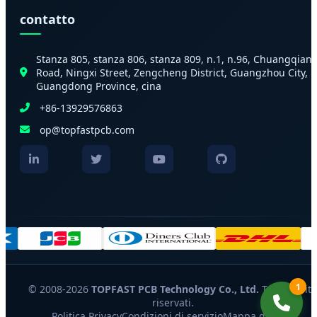
contatto
Stanza 805, stanza 806, stanza 809, n.1, n.96, Chuangqian
Road, Ningxi Street, Zengcheng District, Guangzhou City,
Guangdong Province, cina
+86-13929576863
op@topfastpcb.com
1
© 2008-2026
TOPFAST PCB Technology Co., Ltd.
Tutti i diritt
riservati.
Politica Privacy
Condizioni di servizio
Mappa del sito