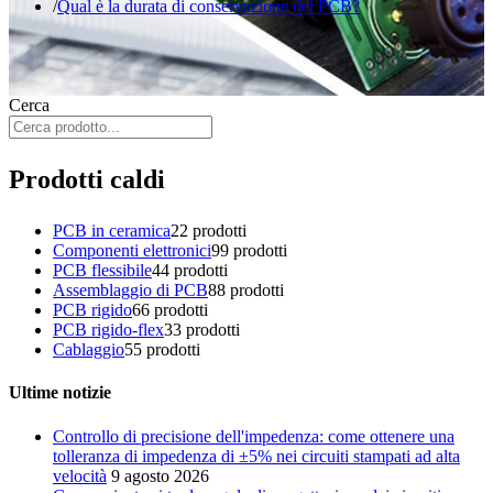
Qual è la durata di conservazione del PCB?
Cerca
Prodotti caldi
PCB in ceramica
2
2 prodotti
Componenti elettronici
9
9 prodotti
PCB flessibile
4
4 prodotti
Assemblaggio di PCB
8
8 prodotti
PCB rigido
6
6 prodotti
PCB rigido-flex
3
3 prodotti
Cablaggio
5
5 prodotti
Ultime notizie
Controllo di precisione dell'impedenza: come ottenere una
tolleranza di impedenza di ±5% nei circuiti stampati ad alta
velocità
9 agosto 2026