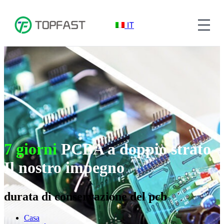
IT
7 giorni
PCBA a doppio strato
Il nostro impegno
durata di conservazione del pcb
Casa