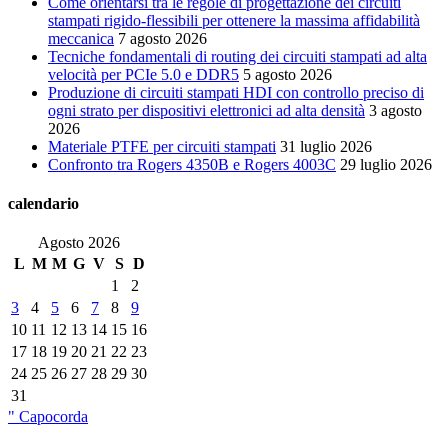
Come orientarsi tra le regole di progettazione dei circuiti
stampati rigido-flessibili per ottenere la massima affidabilità
meccanica
7 agosto 2026
Tecniche fondamentali di routing dei circuiti stampati ad alta
velocità per PCIe 5.0 e DDR5
5 agosto 2026
Produzione di circuiti stampati HDI con controllo preciso di
ogni strato per dispositivi elettronici ad alta densità
3 agosto
2026
Materiale PTFE per circuiti stampati
31 luglio 2026
Confronto tra Rogers 4350B e Rogers 4003C
29 luglio 2026
calendario
Agosto 2026
L
M
M
G
V
S
D
1
2
3
4
5
6
7
8
9
10
11
12
13
14
15
16
17
18
19
20
21
22
23
24
25
26
27
28
29
30
31
" Capocorda