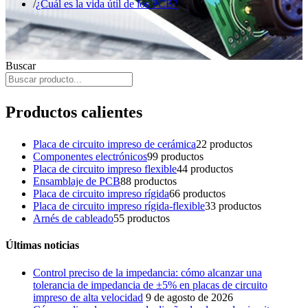
¿Cuál es la vida útil de los PCB?
Buscar
Productos calientes
Placa de circuito impreso de cerámica
2
2 productos
Componentes electrónicos
9
9 productos
Placa de circuito impreso flexible
4
4 productos
Ensamblaje de PCB
8
8 productos
Placa de circuito impreso rígida
6
6 productos
Placa de circuito impreso rígida-flexible
3
3 productos
Arnés de cableado
5
5 productos
Últimas noticias
Control preciso de la impedancia: cómo alcanzar una
tolerancia de impedancia de ±5% en placas de circuito
impreso de alta velocidad
9 de agosto de 2026