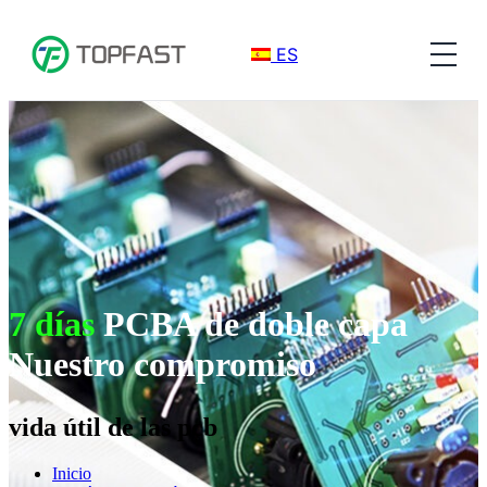
ES
7 días
PCBA de doble capa
Nuestro compromiso
vida útil de las pcb
Inicio