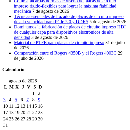
Cómo aplicar las normas de diseño de placas de circuito
impreso rígido-flexibles para lograr la máxima fiabilidad
mecánica
7 de agosto de 2026
Técnicas esenciales de trazado de placas de circuito impreso
de alta velocidad para PCIe 5.0 y DDR5
5 de agosto de 2026
Dominamos la fabricación de placas de circuito impreso HDI
de cualquier capa para dispositivos electrónicos de alta
densidad
3 de agosto de 2026
Material de PTFE para placas de circuito impreso
31 de julio
de 2026
Comparación entre el Rogers 4350B y el Rogers 4003C
29
de julio de 2026
Calendario
agosto de 2026
L
M
X
J
V
S
D
1
2
3
4
5
6
7
8
9
10
11
12
13
14
15
16
17
18
19
20
21
22
23
24
25
26
27
28
29
30
31