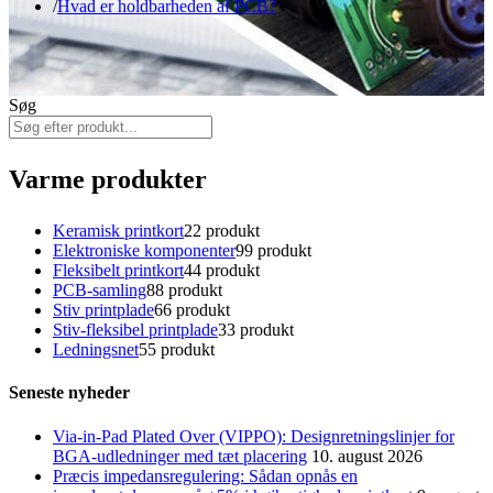
Hvad er holdbarheden af PCB?
Søg
Varme produkter
Keramisk printkort
2
2 produkt
Elektroniske komponenter
9
9 produkt
Fleksibelt printkort
4
4 produkt
PCB-samling
8
8 produkt
Stiv printplade
6
6 produkt
Stiv-fleksibel printplade
3
3 produkt
Ledningsnet
5
5 produkt
Seneste nyheder
Via-in-Pad Plated Over (VIPPO): Designretningslinjer for
BGA-udledninger med tæt placering
10. august 2026
Præcis impedansregulering: Sådan opnås en