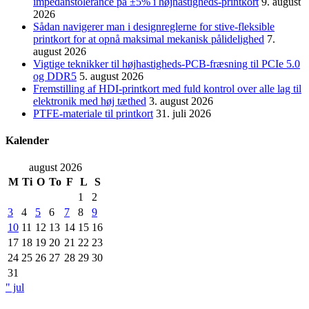
impedanstolerance på ±5% i højhastigheds-printkort
9. august
2026
Sådan navigerer man i designreglerne for stive-fleksible
printkort for at opnå maksimal mekanisk pålidelighed
7.
august 2026
Vigtige teknikker til højhastigheds-PCB-fræsning til PCIe 5.0
og DDR5
5. august 2026
Fremstilling af HDI-printkort med fuld kontrol over alle lag til
elektronik med høj tæthed
3. august 2026
PTFE-materiale til printkort
31. juli 2026
Kalender
august 2026
M
Ti
O
To
F
L
S
1
2
3
4
5
6
7
8
9
10
11
12
13
14
15
16
17
18
19
20
21
22
23
24
25
26
27
28
29
30
31
" jul