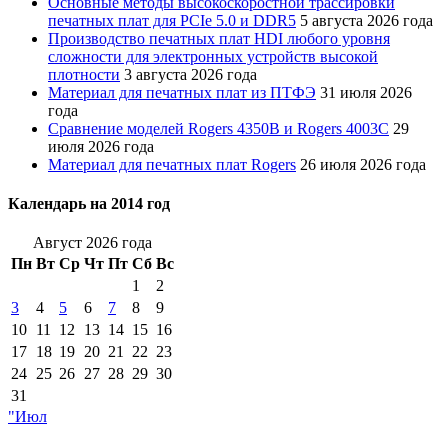
Основные методы высокоскоростной трассировки
печатных плат для PCIe 5.0 и DDR5
5 августа 2026 года
Производство печатных плат HDI любого уровня
сложности для электронных устройств высокой
плотности
3 августа 2026 года
Материал для печатных плат из ПТФЭ
31 июля 2026
года
Сравнение моделей Rogers 4350B и Rogers 4003C
29
июля 2026 года
Материал для печатных плат Rogers
26 июля 2026 года
Календарь на 2014 год
Август 2026 года
Пн
Вт
Ср
Чт
Пт
Сб
Вс
1
2
3
4
5
6
7
8
9
10
11
12
13
14
15
16
17
18
19
20
21
22
23
24
25
26
27
28
29
30
31
"Июл