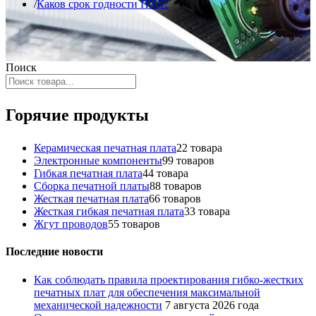
Каков срок годности ПХБ?
Поиск
Горячие продукты
Керамическая печатная плата
2
2 товара
Электронные компоненты
9
9 товаров
Гибкая печатная плата
4
4 товара
Сборка печатной платы
8
8 товаров
Жесткая печатная плата
6
6 товаров
Жесткая гибкая печатная плата
3
3 товара
Жгут проводов
5
5 товаров
Последние новости
Как соблюдать правила проектирования гибко-жестких
печатных плат для обеспечения максимальной
механической надежности
7 августа 2026 года