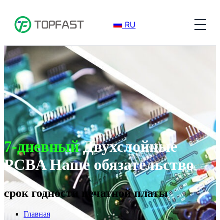
RU
7-дневный
Двухслойные
PCBA Наше обязательство
срок годности печатной платы
Главная