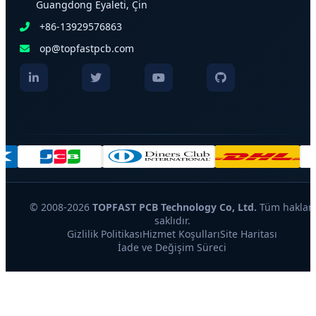
Guangdong Eyaleti, Çin
+86-13929576863
op@topfastpcb.com
© 2008-2026
TOPFAST PCB Technology Co, Ltd.
Tüm hakları
saklıdır.
Gizlilik Politikası
Hizmet Koşulları
Site Haritası
İade ve Değişim Süreci