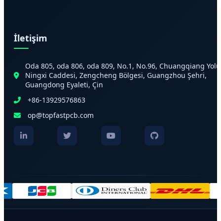
İletişim
Oda 805, oda 806, oda 809, No.1, No.96, Chuangqiang Yolu
Ningxi Caddesi, Zengcheng Bölgesi, Guangzhou Şehri,
Guangdong Eyaleti, Çin
+86-13929576863
op@topfastpcb.com