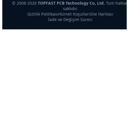
© 2008-2026
TOPFAST PCB Technology Co, Ltd.
Tüm hakları
saklıdır.
Gizlilik Politikası
Hizmet Koşulları
Site Haritası
İade ve Değişim Süreci